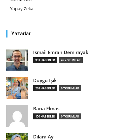
Yapay Zeka
Yazarlar
İsmail Emrah Demirayak
931 HABERLER
45 YORUMLAR
Duygu Işık
208 HABERLER
0 YORUMLAR
Rana Elmas
150 HABERLER
0 YORUMLAR
Dilara Ay