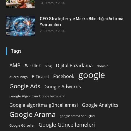
31 Temmuz 2026
GEO Stratejileriyle Marka Bilinirliğini Artırma
Yöntemleri
29 Temmuz 2026
Tags
AMP
Dijital Pazarlama
Backlink
bing
domain
google
Facebook
E-Ticaret
duckduckgo
Google Ads
Google Adwords
Google Algoritma Güncellemeleri
Google algoritma güncellemesi
Google Analytics
Google Arama
google arama sonuçları
Google Güncellemeleri
Google Görseller