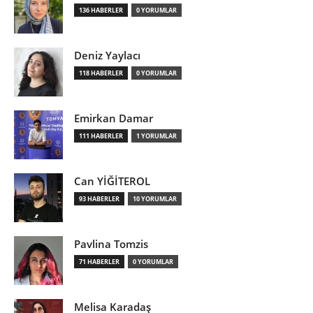
136 HABERLER
0 YORUMLAR
Deniz Yaylacı
118 HABERLER
0 YORUMLAR
Emirkan Damar
111 HABERLER
1 YORUMLAR
Can YİĞİTEROL
93 HABERLER
10 YORUMLAR
Pavlina Tomzis
71 HABERLER
0 YORUMLAR
Melisa Karadaş