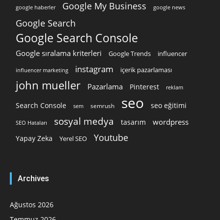
Google My Business
google news
google haberler
Google Search
Google Search Console
Google sıralama kriterleri
Google Trends
influencer
instagram
içerik pazarlaması
influencer marketing
john mueller
Pazarlama
Pinterest
reklam
seo
Search Console
seo eğitimi
semrush
sem
sosyal medya
wordpress
tasarım
SEO Hataları
Youtube
Yapay Zeka
Yerel SEO
Archives
Ağustos 2026
Temmuz 2026