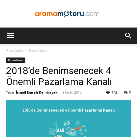
Arama
Ana Sayfa
Pazarlama
Pazarlama
Motoru
2018’de Benimsenecek 4
Önemli Pazarlama Kanalı
Yazar
İsmail Emrah Demirayak
-
9 Ocak 2018
142
0
Optimizasyonu
ve