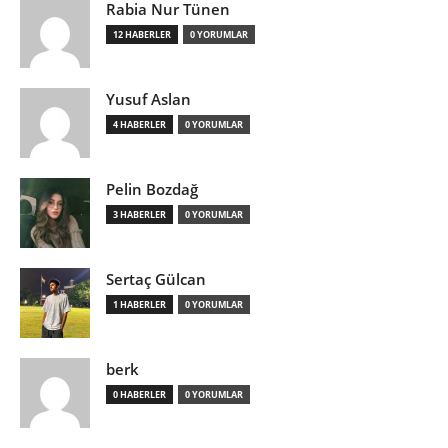
Rabia Nur Tünen
12 HABERLER
0 YORUMLAR
Yusuf Aslan
4 HABERLER
0 YORUMLAR
Pelin Bozdağ
3 HABERLER
0 YORUMLAR
Sertaç Gülcan
1 HABERLER
0 YORUMLAR
berk
0 HABERLER
0 YORUMLAR