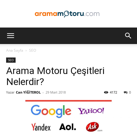
Arama
Ana Sayfa
SEO
SEO
Motoru
Arama Motoru Çeşitleri
Nelerdir?
Yazar
Can YİĞİTEROL
-
29 Mart 2018
4172
0
Optimizasyonu
ve