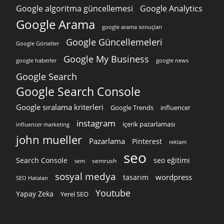
Google algoritma güncellemesi
Google Analytics
Google Arama
google arama sonuçları
Google Güncellemeleri
Google Görseller
Google My Business
google news
google haberler
Google Search
Google Search Console
Google sıralama kriterleri
Google Trends
influencer
instagram
içerik pazarlaması
influencer marketing
john mueller
Pazarlama
Pinterest
reklam
seo
Search Console
seo eğitimi
semrush
sem
sosyal medya
wordpress
tasarım
SEO Hataları
Youtube
Yapay Zeka
Yerel SEO