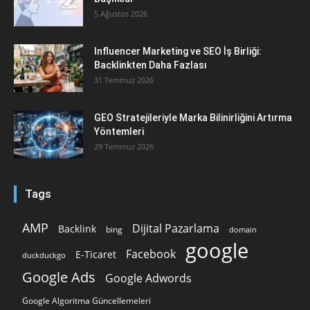
5 Ağustos 2026
Influencer Marketing ve SEO İş Birliği:
Backlinkten Daha Fazlası
31 Temmuz 2026
GEO Stratejileriyle Marka Bilinirliğini Artırma
Yöntemleri
29 Temmuz 2026
Tags
AMP
Dijital Pazarlama
Backlink
bing
domain
google
Facebook
E-Ticaret
duckduckgo
Google Ads
Google Adwords
Google Algoritma Güncellemeleri