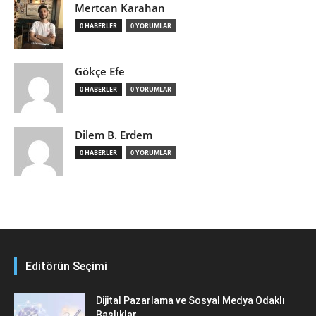
Mertcan Karahan
0 HABERLER
0 YORUMLAR
Gökçe Efe
0 HABERLER
0 YORUMLAR
Dilem B. Erdem
0 HABERLER
0 YORUMLAR
Editörün Seçimi
Dijital Pazarlama ve Sosyal Medya Odaklı
Başlıklar