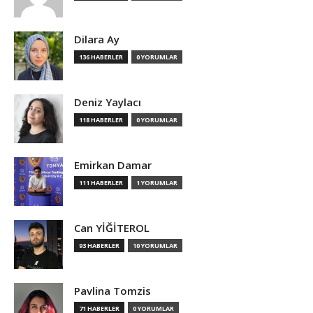
Dilara Ay
136 HABERLER
0 YORUMLAR
Deniz Yaylacı
118 HABERLER
0 YORUMLAR
Emirkan Damar
111 HABERLER
1 YORUMLAR
Can YİĞİTEROL
93 HABERLER
10 YORUMLAR
Pavlina Tomzis
71 HABERLER
0 YORUMLAR