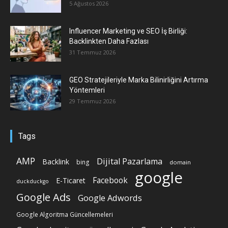
5 Ağustos 2026
Influencer Marketing ve SEO İş Birliği:
Backlinkten Daha Fazlası
31 Temmuz 2026
GEO Stratejileriyle Marka Bilinirliğini Artırma
Yöntemleri
29 Temmuz 2026
Tags
AMP
Dijital Pazarlama
Backlink
bing
domain
google
Facebook
E-Ticaret
duckduckgo
Google Ads
Google Adwords
Google Algoritma Güncellemeleri