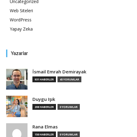
Uncategorized
Web Siteleri
Tasarım,
WordPress
Yapay Zeka
UI/UX
Yazarlar
İsmail Emrah Demirayak
931 HABERLER
45 YORUMLAR
Duygu Işık
208 HABERLER
0 YORUMLAR
Rana Elmas
150 HABERLER
0 YORUMLAR