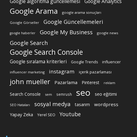
Google algoritma güncellemesi
Google Analytics
Google Arama
google arama sonuçları
Google Güncellemeleri
Google Görseller
Google My Business
google news
google haberler
Google Search
Google Search Console
Google sıralama kriterleri
Google Trends
influencer
instagram
içerik pazarlaması
influencer marketing
john mueller
Pazarlama
Pinterest
reklam
seo
Search Console
seo eğitimi
semrush
sem
sosyal medya
wordpress
tasarım
SEO Hataları
Youtube
Yapay Zeka
Yerel SEO