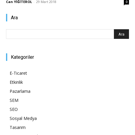
Can YİĞİTEROL
-
29 Mart 2018
0
Pazarlaması
Ara
–
Kategoriler
SEO,
E-Ticaret
Etkinlik
Pazarlama
SEM,
SEM
SEO
Sosyal Medya
ASO,
Tasarım