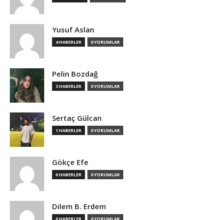
Yusuf Aslan
4 HABERLER
0 YORUMLAR
Pelin Bozdağ
3 HABERLER
0 YORUMLAR
Sertaç Gülcan
1 HABERLER
0 YORUMLAR
Gökçe Efe
0 HABERLER
0 YORUMLAR
Dilem B. Erdem
0 HABERLER
0 YORUMLAR