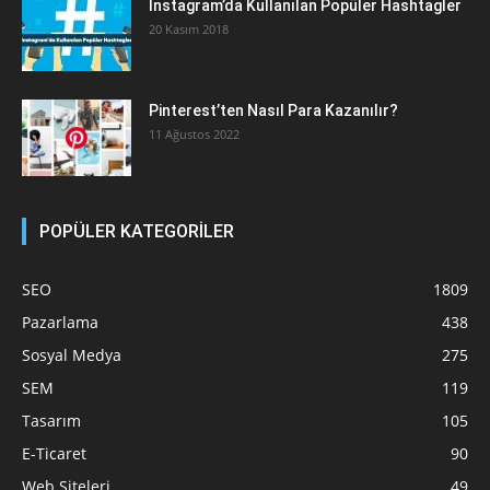
Instagram’da Kullanılan Popüler Hashtagler
20 Kasım 2018
Pinterest’ten Nasıl Para Kazanılır?
11 Ağustos 2022
POPÜLER KATEGORİLER
SEO
1809
Pazarlama
438
Sosyal Medya
275
SEM
119
Tasarım
105
E-Ticaret
90
Web Siteleri
49