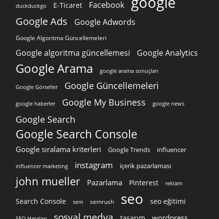
google
Facebook
E-Ticaret
duckduckgo
Google Ads
Google Adwords
Google Algoritma Güncellemeleri
Google algoritma güncellemesi
Google Analytics
Google Arama
google arama sonuçları
Google Güncellemeleri
Google Görseller
Google My Business
google news
google haberler
Google Search
Google Search Console
Google sıralama kriterleri
Google Trends
influencer
instagram
içerik pazarlaması
influencer marketing
john mueller
Pazarlama
Pinterest
reklam
seo
Search Console
seo eğitimi
semrush
sem
sosyal medya
wordpress
tasarım
SEO Hataları