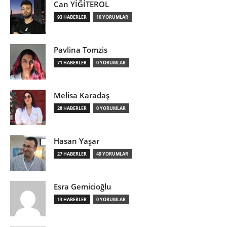
Can YİĞİTEROL
93 HABERLER
10 YORUMLAR
Pavlina Tomzis
71 HABERLER
0 YORUMLAR
Melisa Karadaş
28 HABERLER
0 YORUMLAR
Hasan Yaşar
27 HABERLER
49 YORUMLAR
Esra Gemicioğlu
13 HABERLER
0 YORUMLAR