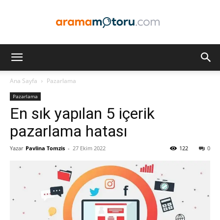
Arama
Ana Sayfa
Pazarlama
Pazarlama
Motoru
En sık yapılan 5 içerik
pazarlama hatası
Yazar
Pavlina Tomzis
-
27 Ekim 2022
122
0
Optimizasyonu
ve