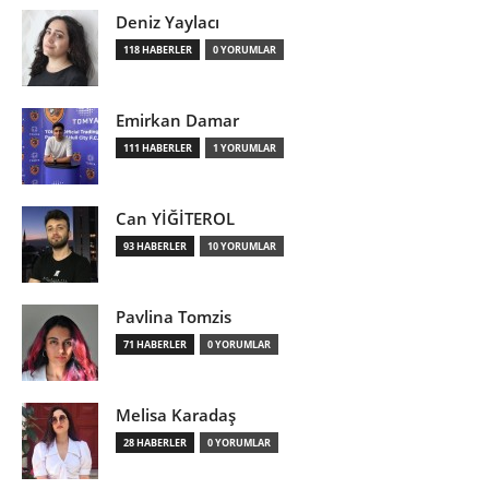
Deniz Yaylacı
118 HABERLER
0 YORUMLAR
Emirkan Damar
111 HABERLER
1 YORUMLAR
Can YİĞİTEROL
93 HABERLER
10 YORUMLAR
Pavlina Tomzis
71 HABERLER
0 YORUMLAR
Melisa Karadaş
28 HABERLER
0 YORUMLAR