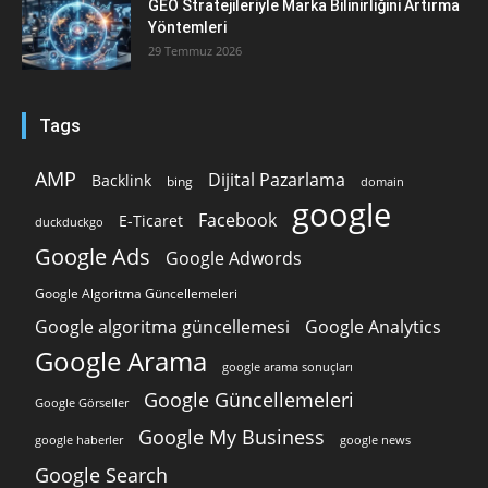
GEO Stratejileriyle Marka Bilinirliğini Artırma
Yöntemleri
29 Temmuz 2026
Tags
AMP
Dijital Pazarlama
Backlink
bing
domain
google
Facebook
E-Ticaret
duckduckgo
Google Ads
Google Adwords
Google Algoritma Güncellemeleri
Google algoritma güncellemesi
Google Analytics
Google Arama
google arama sonuçları
Google Güncellemeleri
Google Görseller
Google My Business
google news
google haberler
Google Search