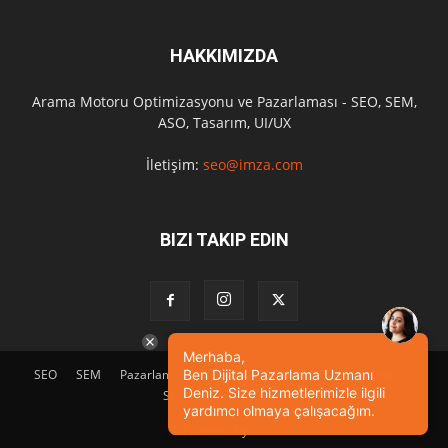
HAKKIMIZDA
Arama Motoru Optimizasyonu ve Pazarlaması - SEO, SEM,
ASO, Tasarım, UI/UX
İletişim:
seo@imza.com
BIZI TAKIP EDIN
Merhaba,
SEO
SEM
Pazarlama
Tasarım
Sosyal Medya
Etkinlik
Ben Dijital Pazarlama Uzmanı
Deniz. Size hizmetlerimizle ilgili
SEO Eğitimi
İletişim
yardımcı olmaya çalışacağım.
© Powered by
imza