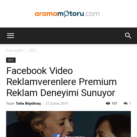
Arama
Ana Sayfa
SEO
SEO
Motoru
Facebook Video
Reklamverenlere Premium
Reklam Deneyimi Sunuyor
Optimizasyonu
Yazar
Taha Büyüktaş
-
27 Şubat 2019
167
1
ve