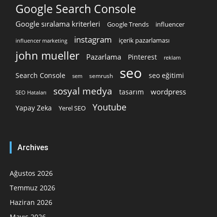
Google Search Console
Google sıralama kriterleri
Google Trends
influencer
instagram
içerik pazarlaması
influencer marketing
john mueller
Pazarlama
Pinterest
reklam
seo
Search Console
seo eğitimi
semrush
sem
sosyal medya
wordpress
tasarım
SEO Hataları
Youtube
Yapay Zeka
Yerel SEO
Archives
Ağustos 2026
Temmuz 2026
Haziran 2026
Mayıs 2026