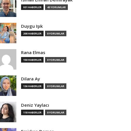
931 HABERLER
45 YORUMLAR
Duygu Işık
208 HABERLER
0 YORUMLAR
Rana Elmas
150 HABERLER
0 YORUMLAR
Dilara Ay
136 HABERLER
0 YORUMLAR
Deniz Yaylacı
118 HABERLER
0 YORUMLAR