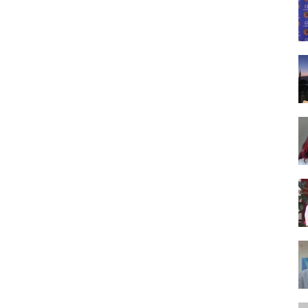
Tasarım,
UI/UX