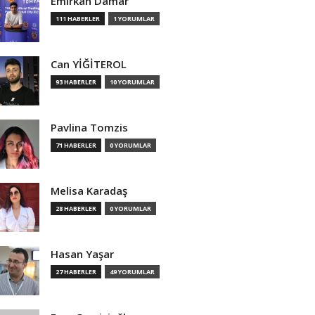
Emirkan Damar
111 HABERLER
1 YORUMLAR
Can YİĞİTEROL
93 HABERLER
10 YORUMLAR
Pavlina Tomzis
71 HABERLER
0 YORUMLAR
Melisa Karadaş
28 HABERLER
0 YORUMLAR
Hasan Yaşar
27 HABERLER
49 YORUMLAR