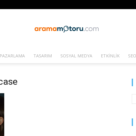
PAZARLAMA
TASARIM
SOSYAL MEDYA
ETKINLIK
SEO
Arama
case
Motoru