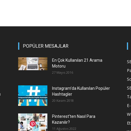
POPÜLER MESAJLAR
En Çok Kullanılan 21 Arama
S
Motoru
P
27 Mayıs 2016
S
S
Instagram’da Kullanılan Popüler
ı
Hashtagler
T
20 Kasım 2018
E-
We
Pinterest’ten Nasıl Para
Kazanılır?
Et
11 Ağustos 2022