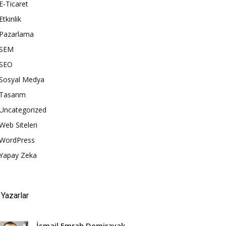
E-Ticaret
Etkinlik
Pazarlama
SEM
SEO
Sosyal Medya
Tasarım
Uncategorized
Web Siteleri
WordPress
Yapay Zeka
Yazarlar
İsmail Emrah Demirayak