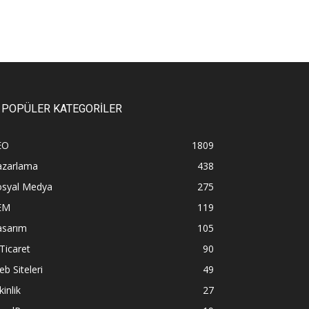
POPÜLER KATEGORİLER
EO
1809
azarlama
438
osyal Medya
275
EM
119
asarım
105
Ticaret
90
b Siteleri
49
kinlik
27