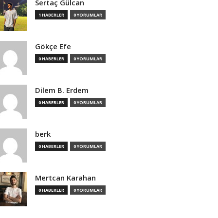
Sertaç Gülcan
1 HABERLER
0 YORUMLAR
Gökçe Efe
0 HABERLER
0 YORUMLAR
Dilem B. Erdem
0 HABERLER
0 YORUMLAR
berk
0 HABERLER
0 YORUMLAR
Mertcan Karahan
0 HABERLER
0 YORUMLAR