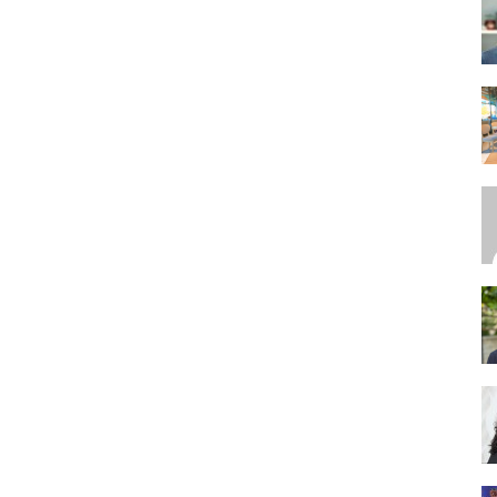
SEO,
SEM,
ASO,