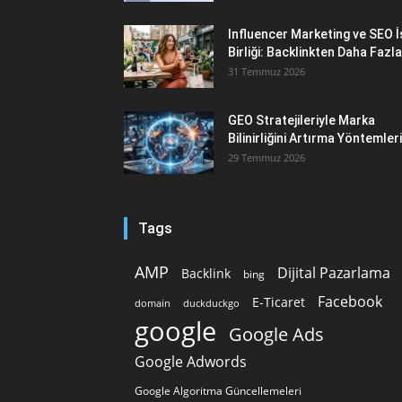
Influencer Marketing ve SEO İ
Birliği: Backlinkten Daha Fazla
31 Temmuz 2026
GEO Stratejileriyle Marka
Bilinirliğini Artırma Yöntemleri
29 Temmuz 2026
Tags
AMP
Dijital Pazarlama
Backlink
bing
Facebook
E-Ticaret
domain
duckduckgo
google
Google Ads
Google Adwords
Google Algoritma Güncellemeleri