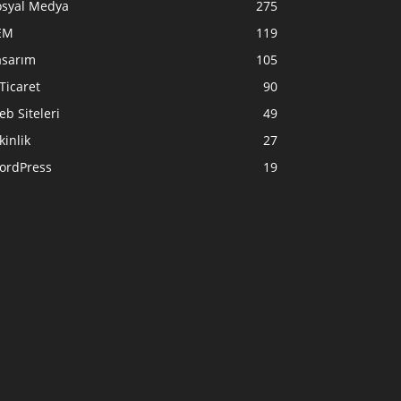
osyal Medya
275
EM
119
asarım
105
Ticaret
90
b Siteleri
49
kinlik
27
ordPress
19