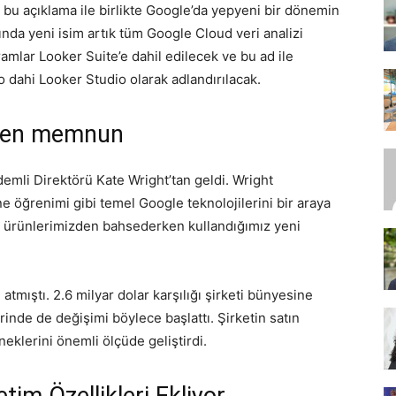
n bu açıklama ile birlikte Google’da yepyeni bir dönemin
ında yeni isim artık tüm Google Cloud veri analizi
amlar Looker Suite’e dahil edilecek ve bu ad ile
SEO,
io dahi Looker Studio olarak adlandırılacak.
nden memnun
demli Direktörü Kate Wright’tan geldi. Wright
SEM,
e öğrenimi gibi temel Google teknolojilerini bir araya
sı ürünlerimizden bahsederken kullandığımız yeni
atmıştı. 2.6 milyar dolar karşılığı şirketi bünyesine
ASO,
erinde de değişimi böylece başlattı. Şirketin satın
neklerini önemli ölçüde geliştirdi.