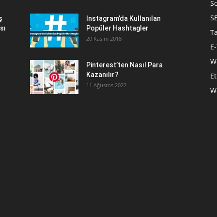
S
S
ş
Instagram’da Kullanılan
sı
Popüler Hashtagler
T
20 Kasım 2018
E-
We
Pinterest’ten Nasıl Para
Kazanılır?
Et
11 Ağustos 2022
W