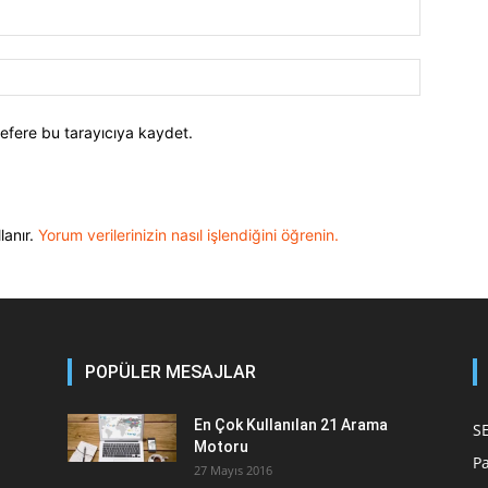
efere bu tarayıcıya kaydet.
lanır.
Yorum verilerinizin nasıl işlendiğini öğrenin.
POPÜLER MESAJLAR
En Çok Kullanılan 21 Arama
S
Motoru
P
27 Mayıs 2016