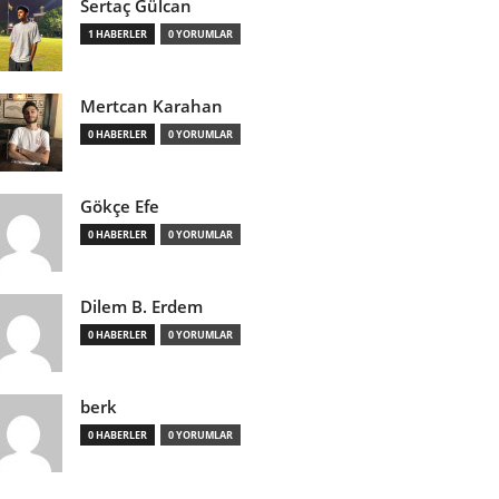
Sertaç Gülcan
1 HABERLER
0 YORUMLAR
Mertcan Karahan
0 HABERLER
0 YORUMLAR
Gökçe Efe
0 HABERLER
0 YORUMLAR
Dilem B. Erdem
0 HABERLER
0 YORUMLAR
berk
0 HABERLER
0 YORUMLAR