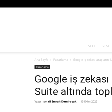
SEO
SEM
Ana Sayfa
Pazarlama
Google iş zekası araçlarını 
Pazarlama
Google iş zekası 
Suite altında top
Yazar
İsmail Emrah Demirayak
-
13 Ekim 2022