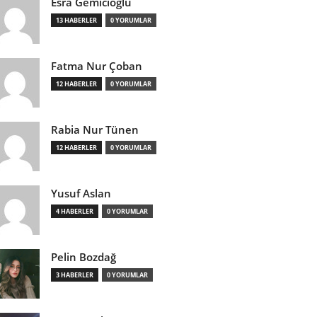
Esra Gemicioğlu
13 HABERLER
0 YORUMLAR
Fatma Nur Çoban
12 HABERLER
0 YORUMLAR
Rabia Nur Tünen
12 HABERLER
0 YORUMLAR
Yusuf Aslan
4 HABERLER
0 YORUMLAR
Pelin Bozdağ
3 HABERLER
0 YORUMLAR