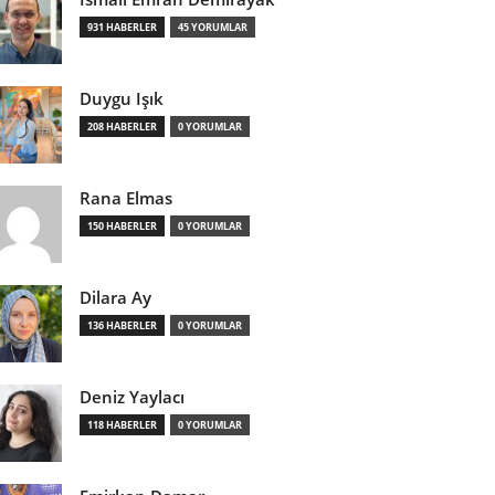
931 HABERLER
45 YORUMLAR
Duygu Işık
208 HABERLER
0 YORUMLAR
Rana Elmas
150 HABERLER
0 YORUMLAR
Dilara Ay
136 HABERLER
0 YORUMLAR
Deniz Yaylacı
118 HABERLER
0 YORUMLAR