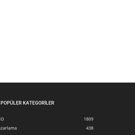
POPÜLER KATEGORİLER
EO
1809
azarlama
438