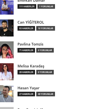
Emirkan Damar
111 HABERLER
1 YORUMLAR
Can YİĞİTEROL
93 HABERLER
10 YORUMLAR
Pavlina Tomzis
71 HABERLER
0 YORUMLAR
Melisa Karadaş
28 HABERLER
0 YORUMLAR
Hasan Yaşar
27 HABERLER
49 YORUMLAR