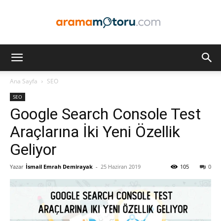
Arama
Ana Sayfa
SEO
SEO
Motoru
Google Search Console Test
Araçlarına İki Yeni Özellik
Geliyor
Optimizasyonu
Yazar
İsmail Emrah Demirayak
-
25 Haziran 2019
105
0
ve