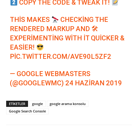
COPY THE CODE & TWEAK IT!
THIS MAKES
CHECKING THE
RENDERED MARKUP AND 🛠
EXPERIMENTING WITH IT QUICKER &
EASIER!
PIC.TWITTER.COM/AVE90L5ZF2
— GOOGLE WEBMASTERS
(@GOOGLEWMC)
24 HAZIRAN 2019
ETIKETLER
google
google arama konsolu
Google Search Console