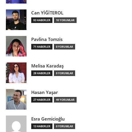
Can YİĞİTEROL
93 HABERLER
10 YORUMLAR
Pavlina Tomzis
71 HABERLER
0 YORUMLAR
Melisa Karadaş
28 HABERLER
0 YORUMLAR
Hasan Yaşar
27 HABERLER
49 YORUMLAR
Esra Gemicioğlu
13 HABERLER
0 YORUMLAR