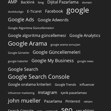
AMP
Dijital Pazarlama
Backlink
bing
domain
google
Facebook
E-Ticaret
duckduckgo
Google Ads
Google Adwords
Google Algoritma Güncellemeleri
Google algoritma güncellemesi
Google Analytics
Google Arama
google arama sonuçları
Google Güncellemeleri
Google Görseller
Google My Business
google news
google haberler
Google Search
Google Search Console
Google sıralama kriterleri
Google Trends
influencer
instagram
içerik pazarlaması
influencer marketing
john mueller
Pazarlama
Pinterest
reklam
seo
Search Console
seo eğitimi
semrush
sem