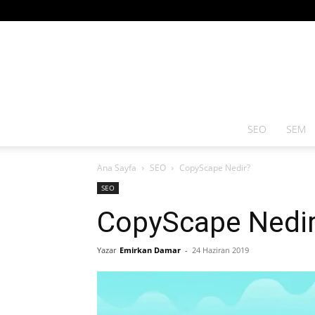
SEO
SEM
Ana Sayfa
SEO
CopyScape Nedir?
SEO
CopyScape Nedi
Yazar
Emirkan Damar
-
24 Haziran 2019