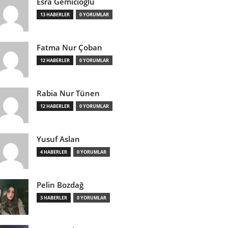
Esra Gemicioğlu
13 HABERLER
0 YORUMLAR
Fatma Nur Çoban
12 HABERLER
0 YORUMLAR
Rabia Nur Tünen
12 HABERLER
0 YORUMLAR
Yusuf Aslan
4 HABERLER
0 YORUMLAR
Pelin Bozdağ
3 HABERLER
0 YORUMLAR