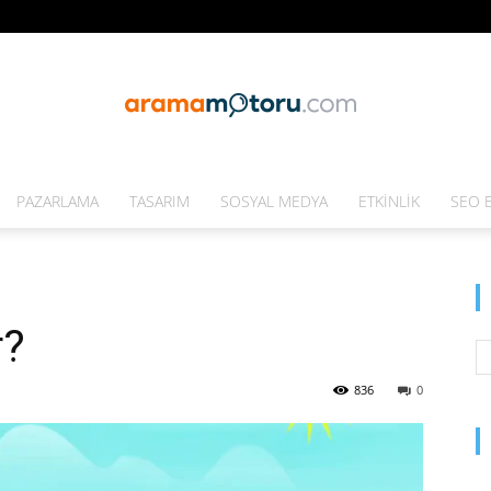
PAZARLAMA
TASARIM
SOSYAL MEDYA
ETKINLIK
SEO E
Arama
r?
Motoru
836
0