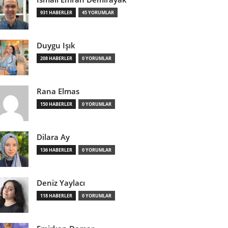
931 HABERLER
45 YORUMLAR
Duygu Işık
208 HABERLER
0 YORUMLAR
Rana Elmas
150 HABERLER
0 YORUMLAR
Dilara Ay
136 HABERLER
0 YORUMLAR
Deniz Yaylacı
118 HABERLER
0 YORUMLAR