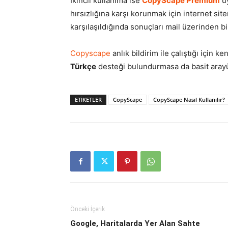
İkincil kullanıma ise
CopyScape Premium
üy
hırsızlığına karşı korunmak için internet sit
karşılaşıldığında sonuçları mail üzerinden bil
Copyscape
anlık bildirim ile çalıştığı için k
Türkçe
desteği bulundurmasa da basit arayü
ETIKETLER
CopyScape
CopyScape Nasıl Kullanılır?
Önceki İçerik
Google, Haritalarda Yer Alan Sahte