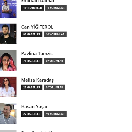
Emirkan Damar
111 HABERLER
1 YORUMLAR
Can YİĞİTEROL
93 HABERLER
10 YORUMLAR
Pavlina Tomzis
71 HABERLER
0 YORUMLAR
Melisa Karadaş
28 HABERLER
0 YORUMLAR
Hasan Yaşar
27 HABERLER
49 YORUMLAR