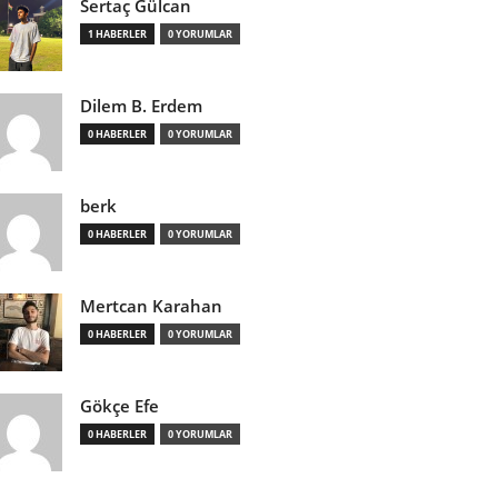
Sertaç Gülcan
1 HABERLER
0 YORUMLAR
Dilem B. Erdem
0 HABERLER
0 YORUMLAR
berk
0 HABERLER
0 YORUMLAR
Mertcan Karahan
0 HABERLER
0 YORUMLAR
Gökçe Efe
0 HABERLER
0 YORUMLAR