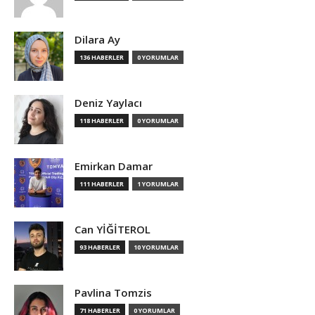
Dilara Ay
136 HABERLER
0 YORUMLAR
Deniz Yaylacı
118 HABERLER
0 YORUMLAR
Emirkan Damar
111 HABERLER
1 YORUMLAR
Can YİĞİTEROL
93 HABERLER
10 YORUMLAR
Pavlina Tomzis
71 HABERLER
0 YORUMLAR