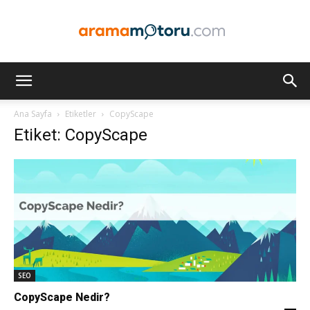
Arama
Ana Sayfa
Etiketler
CopyScape
Etiket: CopyScape
Motoru
Optimizasyonu
ve
SEO
CopyScape Nedir?