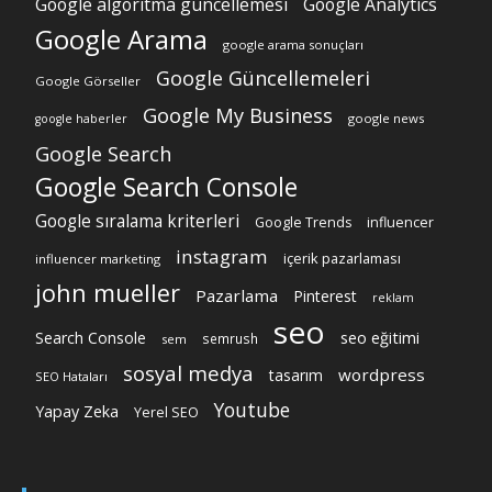
Google algoritma güncellemesi
Google Analytics
Google Arama
google arama sonuçları
Google Güncellemeleri
Google Görseller
Google My Business
google news
google haberler
Google Search
Google Search Console
Google sıralama kriterleri
Google Trends
influencer
instagram
içerik pazarlaması
influencer marketing
john mueller
Pazarlama
Pinterest
reklam
seo
Search Console
seo eğitimi
semrush
sem
sosyal medya
wordpress
tasarım
SEO Hataları
Youtube
Yapay Zeka
Yerel SEO