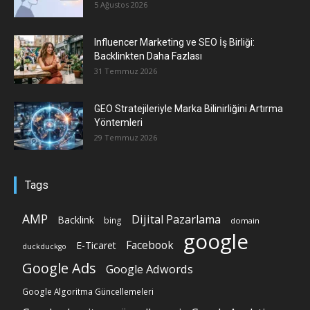
5 Ağustos 2026
Influencer Marketing ve SEO İş Birliği:
Backlinkten Daha Fazlası
31 Temmuz 2026
GEO Stratejileriyle Marka Bilinirliğini Artırma
Yöntemleri
29 Temmuz 2026
Tags
AMP
Dijital Pazarlama
Backlink
bing
domain
google
Facebook
E-Ticaret
duckduckgo
Google Ads
Google Adwords
Google Algoritma Güncellemeleri