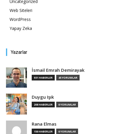
Uncategorized
Web Siteleri
Tasarım,
WordPress
Yapay Zeka
UI/UX
Yazarlar
İsmail Emrah Demirayak
931 HABERLER
45 YORUMLAR
Duygu Işık
208 HABERLER
0 YORUMLAR
Rana Elmas
150 HABERLER
0 YORUMLAR