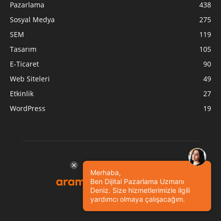
Pazarlama
438
Sosyal Medya
275
SEM
119
Tasarım
105
E-Ticaret
90
Web Siteleri
49
Etkinlik
27
WordPress
19
Merhaba,
Ben Dijital Pazarlama Uzmanı
Deniz. Size hizmetlerimizle ilgili
yardımcı olmaya çalışacağım.