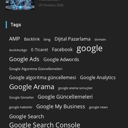
29 Temmuz 2026
Tags
AMP
Dijital Pazarlama
Backlink
bing
domain
google
Facebook
E-Ticaret
duckduckgo
Google Ads
Google Adwords
Google Algoritma Güncellemeleri
Google algoritma güncellemesi
Google Analytics
Google Arama
google arama sonuçları
Google Güncellemeleri
Google Görseller
Google My Business
google news
google haberler
Google Search
Google Search Console