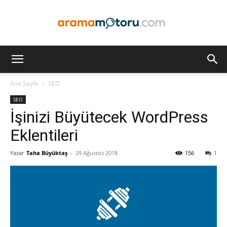
Arama
Ana Sayfa
SEO
SEO
Motoru
İşinizi Büyütecek WordPress
Eklentileri
Yazar
Taha Büyüktaş
-
29 Ağustos 2018
156
1
Optimizasyonu
ve