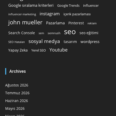
Google sıralama kriterleri
Google Trends
influencer
instagram
içerik pazarlaması
influencer marketing
john mueller
Pazarlama
Pinterest
reklam
seo
Search Console
seo eğitimi
semrush
sem
sosyal medya
wordpress
tasarım
SEO Hataları
Youtube
Yapay Zeka
Yerel SEO
Archives
Ağustos 2026
Temmuz 2026
Haziran 2026
Mayıs 2026