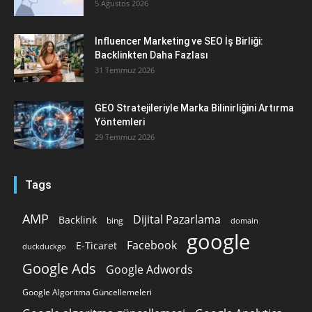
5 Ağustos 2026
Influencer Marketing ve SEO İş Birliği:
Backlinkten Daha Fazlası
31 Temmuz 2026
GEO Stratejileriyle Marka Bilinirliğini Artırma
Yöntemleri
29 Temmuz 2026
Tags
AMP
Dijital Pazarlama
Backlink
bing
domain
google
Facebook
E-Ticaret
duckduckgo
Google Ads
Google Adwords
Google Algoritma Güncellemeleri