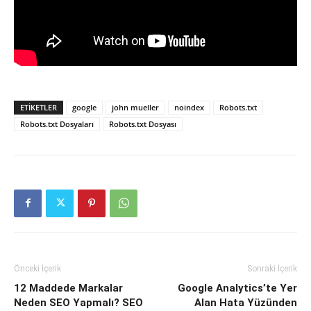
ETIKETLER
google
john mueller
noindex
Robots.txt
Robots.txt Dosyaları
Robots.txt Dosyası
Önceki İçerik
Sonraki İçerik
12 Maddede Markalar
Google Analytics’te Yer
Neden SEO Yapmalı? SEO
Alan Hata Yüzünden