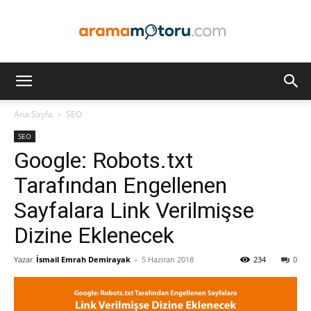
Arama
Ana Sayfa
SEO
SEO
Motoru
Google: Robots.txt
Tarafından Engellenen
Sayfalara Link Verilmişse
Optimizasyonu
Dizine Eklenecek
Yazar
İsmail Emrah Demirayak
-
5 Haziran 2018
234
0
ve