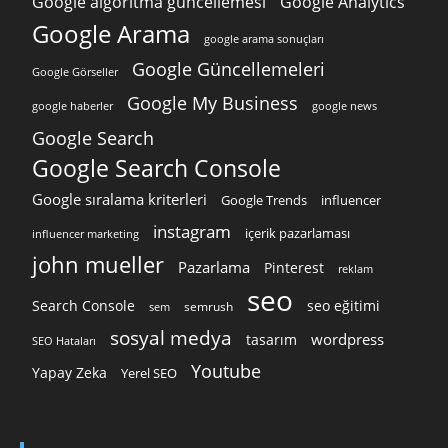
Google algoritma güncellemesi
Google Analytics
Google Arama
google arama sonuçları
Google Güncellemeleri
Google Görseller
Google My Business
google news
google haberler
Google Search
Google Search Console
Google sıralama kriterleri
Google Trends
influencer
instagram
içerik pazarlaması
influencer marketing
john mueller
Pazarlama
Pinterest
reklam
seo
Search Console
seo eğitimi
semrush
sem
sosyal medya
wordpress
tasarım
SEO Hataları
Youtube
Yapay Zeka
Yerel SEO