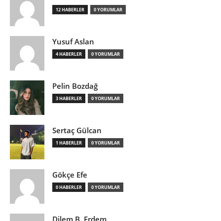
12 HABERLER
0 YORUMLAR
Yusuf Aslan
4 HABERLER
0 YORUMLAR
Pelin Bozdağ
3 HABERLER
0 YORUMLAR
Sertaç Gülcan
1 HABERLER
0 YORUMLAR
Gökçe Efe
0 HABERLER
0 YORUMLAR
Dilem B. Erdem