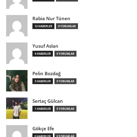
Rabia Nur Tünen
12 HABERLER
0 YORUMLAR
Yusuf Aslan
4 HABERLER
0 YORUMLAR
Pelin Bozdağ
3 HABERLER
0 YORUMLAR
Sertaç Gülcan
1 HABERLER
0 YORUMLAR
Gökçe Efe
0 HABERLER
0 YORUMLAR