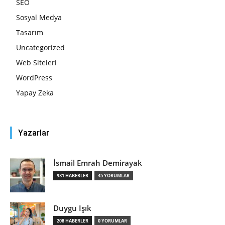
SEO
Sosyal Medya
Tasarım
Uncategorized
Web Siteleri
WordPress
Yapay Zeka
Yazarlar
İsmail Emrah Demirayak
931 HABERLER
45 YORUMLAR
Duygu Işık
208 HABERLER
0 YORUMLAR