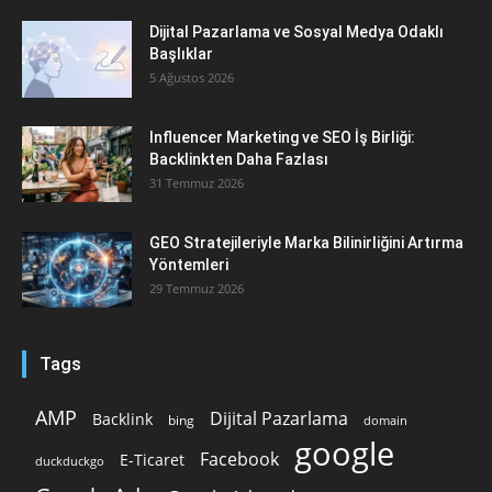
Dijital Pazarlama ve Sosyal Medya Odaklı
Başlıklar
5 Ağustos 2026
Influencer Marketing ve SEO İş Birliği:
Backlinkten Daha Fazlası
31 Temmuz 2026
GEO Stratejileriyle Marka Bilinirliğini Artırma
Yöntemleri
29 Temmuz 2026
Tags
AMP
Dijital Pazarlama
Backlink
bing
domain
google
Facebook
E-Ticaret
duckduckgo