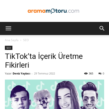
Arama
Ana Sayfa
SEO
SEO
Motoru
TikTok’ta İçerik Üretme
Fikirleri
Yazar
Deniz Yaylacı
-
29 Temmuz 2022
365
0
Optimizasyonu
ve