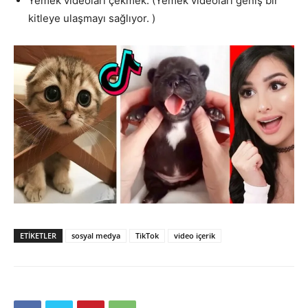
Yemek videoları çekmek. (Yemek videoları geniş bir
kitleye ulaşmayı sağlıyor. )
ETIKETLER
sosyal medya
TikTok
video içerik