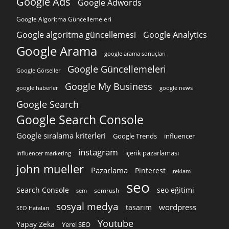
Google Ads
Google Adwords
Google Algoritma Güncellemeleri
Google algoritma güncellemesi
Google Analytics
Google Arama
google arama sonuçları
Google Güncellemeleri
Google Görseller
Google My Business
google news
google haberler
Google Search
Google Search Console
Google sıralama kriterleri
Google Trends
influencer
instagram
içerik pazarlaması
influencer marketing
john mueller
Pazarlama
Pinterest
reklam
seo
Search Console
seo eğitimi
semrush
sem
sosyal medya
wordpress
tasarım
SEO Hataları
Youtube
Yapay Zeka
Yerel SEO