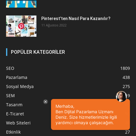
Pinterest’ten Nasıl Para Kazanılır?
11 Ağustos 2022
POPÜLER KATEGORİLER
SEO
1809
Pazarlama
438
Sosyal Medya
275
SEM
119
Tasarım
105
Merhaba,
Ben Dijital Pazarlama Uzmanı
E-Ticaret
90
Deniz. Size hizmetlerimizle ilgili
yardımcı olmaya çalışacağım.
Web Siteleri
49
Etkinlik
27