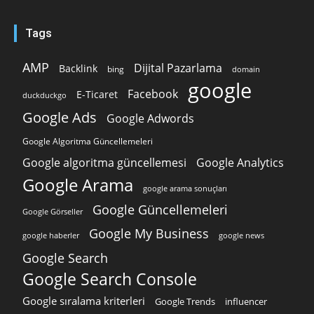
Tags
AMP
Dijital Pazarlama
Backlink
bing
domain
google
Facebook
E-Ticaret
duckduckgo
Google Ads
Google Adwords
Google Algoritma Güncellemeleri
Google algoritma güncellemesi
Google Analytics
Google Arama
google arama sonuçları
Google Güncellemeleri
Google Görseller
Google My Business
google news
google haberler
Google Search
Google Search Console
Google sıralama kriterleri
Google Trends
influencer