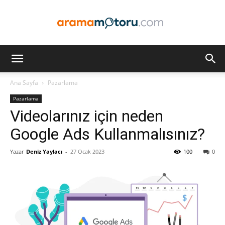
Arama
Ana Sayfa
Pazarlama
Pazarlama
Motoru
Videolarınız için neden
Google Ads Kullanmalısınız?
Yazar
Deniz Yaylacı
-
27 Ocak 2023
100
0
Optimizasyonu
ve