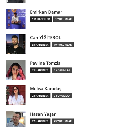
Emirkan Damar
111 HABERLER
1 YORUMLAR
Can YİĞİTEROL
93 HABERLER
10 YORUMLAR
Pavlina Tomzis
71 HABERLER
0 YORUMLAR
Melisa Karadaş
28 HABERLER
0 YORUMLAR
Hasan Yaşar
27 HABERLER
49 YORUMLAR