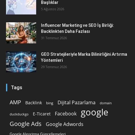
Başlıklar
5 Ağustos 2026
Influencer Marketing ve SEO İş Birliği:
Backlinkten Daha Fazlası
31 Temmuz 2026
GEO Stratejileriyle Marka Bilinirliğini Artırma
Yöntemleri
29 Temmuz 2026
Tags
AMP
Dijital Pazarlama
Backlink
bing
domain
google
Facebook
E-Ticaret
duckduckgo
Google Ads
Google Adwords
Google Algoritma Güncellemeleri