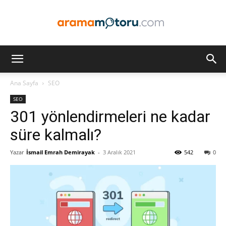
Arama
Ana Sayfa
SEO
SEO
Motoru
301 yönlendirmeleri ne kadar
süre kalmalı?
Yazar
İsmail Emrah Demirayak
-
3 Aralık 2021
542
0
Optimizasyonu
ve