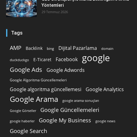
Yöntemleri
29 Temmuz 2026
Tags
AMP
Dijital Pazarlama
Backlink
bing
domain
google
Facebook
E-Ticaret
duckduckgo
Google Ads
Google Adwords
Google Algoritma Güncellemeleri
Google algoritma güncellemesi
Google Analytics
Google Arama
google arama sonuçları
Google Güncellemeleri
Google Görseller
Google My Business
google news
google haberler
Google Search