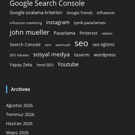
Google Search Console
Google sıralama kriterleri
Google Trends
influencer
instagram
içerik pazarlaması
influencer marketing
john mueller
Pazarlama
Pinterest
reklam
seo
Search Console
seo eğitimi
semrush
sem
sosyal medya
wordpress
tasarım
SEO Hataları
Youtube
Yapay Zeka
Yerel SEO
Archives
Ağustos 2026
Temmuz 2026
Haziran 2026
Mayıs 2026