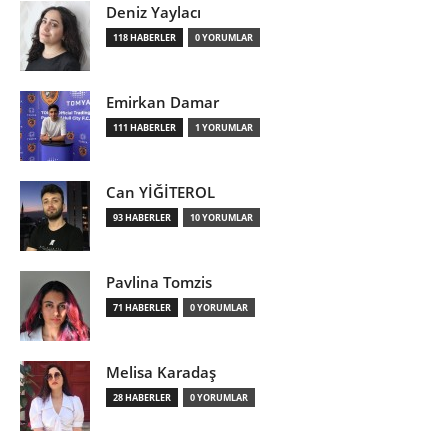
Deniz Yaylacı
118 HABERLER
0 YORUMLAR
Emirkan Damar
111 HABERLER
1 YORUMLAR
Can YİĞİTEROL
93 HABERLER
10 YORUMLAR
Pavlina Tomzis
71 HABERLER
0 YORUMLAR
Melisa Karadaş
28 HABERLER
0 YORUMLAR