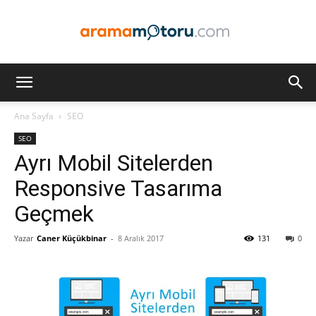
Arama
Ana Sayfa
SEO
SEO
Motoru
Ayrı Mobil Sitelerden
Responsive Tasarıma
Geçmek
Optimizasyonu
Yazar
Caner Küçükbinar
-
8 Aralık 2017
131
0
ve