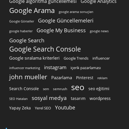
Google algoritma güncellemesi
Google Analytics
Google Arama
google arama sonuçları
Google Güncellemeleri
Google Görseller
Google My Business
google news
google haberler
Google Search
Google Search Console
Google sıralama kriterleri
Google Trends
influencer
instagram
içerik pazarlaması
influencer marketing
john mueller
Pazarlama
Pinterest
reklam
seo
Search Console
seo eğitimi
semrush
sem
sosyal medya
wordpress
tasarım
SEO Hataları
Youtube
Yapay Zeka
Yerel SEO