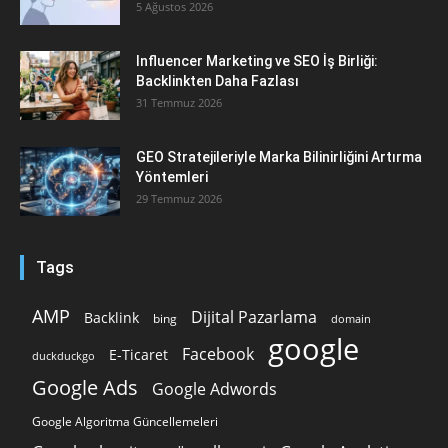
5 Ağustos 2026
Influencer Marketing ve SEO İş Birliği:
Backlinkten Daha Fazlası
31 Temmuz 2026
GEO Stratejileriyle Marka Bilinirliğini Artırma
Yöntemleri
29 Temmuz 2026
Tags
AMP
Dijital Pazarlama
Backlink
bing
domain
google
Facebook
E-Ticaret
duckduckgo
Google Ads
Google Adwords
Google Algoritma Güncellemeleri