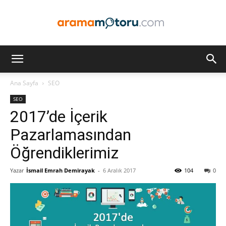
Arama
Ana Sayfa
SEO
SEO
Motoru
2017’de İçerik
Pazarlamasından
Öğrendiklerimiz
Optimizasyonu
Yazar
İsmail Emrah Demirayak
-
6 Aralık 2017
104
0
ve