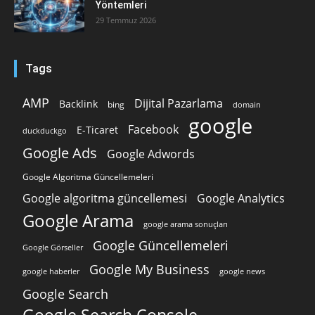
Yöntemleri
29 Temmuz 2026
Tags
AMP
Dijital Pazarlama
Backlink
bing
domain
google
Facebook
E-Ticaret
duckduckgo
Google Ads
Google Adwords
Google Algoritma Güncellemeleri
Google algoritma güncellemesi
Google Analytics
Google Arama
google arama sonuçları
Google Güncellemeleri
Google Görseller
Google My Business
google news
google haberler
Google Search