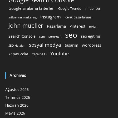
Google Search Console
Google sıralama kriterleri
Google Trends
influencer
instagram
içerik pazarlaması
influencer marketing
john mueller
Pazarlama
Pinterest
reklam
seo
Search Console
seo eğitimi
semrush
sem
sosyal medya
wordpress
tasarım
SEO Hataları
Youtube
Yapay Zeka
Yerel SEO
Archives
Ağustos 2026
Temmuz 2026
Haziran 2026
Mayıs 2026