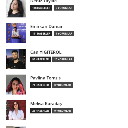
Deniz Yaylacı
118 HABERLER
0 YORUMLAR
Emirkan Damar
111 HABERLER
1 YORUMLAR
Can YİĞİTEROL
93 HABERLER
10 YORUMLAR
Pavlina Tomzis
71 HABERLER
0 YORUMLAR
Melisa Karadaş
28 HABERLER
0 YORUMLAR