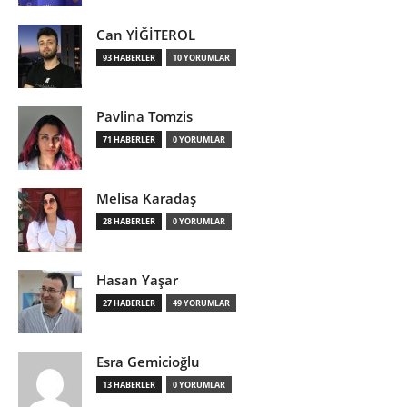
Can YİĞİTEROL
93 HABERLER
10 YORUMLAR
Pavlina Tomzis
71 HABERLER
0 YORUMLAR
Melisa Karadaş
28 HABERLER
0 YORUMLAR
Hasan Yaşar
27 HABERLER
49 YORUMLAR
Esra Gemicioğlu
13 HABERLER
0 YORUMLAR