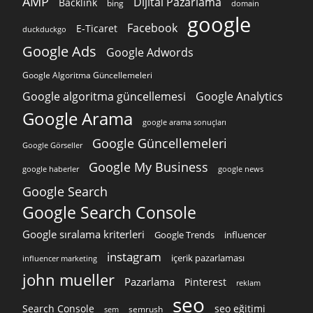
AMP
Dijital Pazarlama
Backlink
bing
domain
google
Facebook
E-Ticaret
duckduckgo
Google Ads
Google Adwords
Google Algoritma Güncellemeleri
Google algoritma güncellemesi
Google Analytics
Google Arama
google arama sonuçları
Google Güncellemeleri
Google Görseller
Google My Business
google news
google haberler
Google Search
Google Search Console
Google sıralama kriterleri
Google Trends
influencer
instagram
içerik pazarlaması
influencer marketing
john mueller
Pazarlama
Pinterest
reklam
seo
Search Console
seo eğitimi
semrush
sem