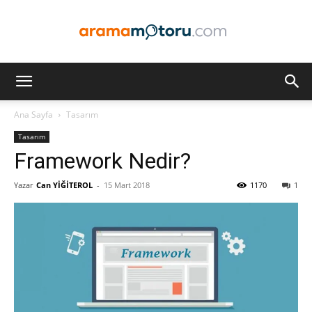
Arama
Ana Sayfa
Tasarım
Tasarım
Motoru
Framework Nedir?
Yazar
Can YİĞİTEROL
-
15 Mart 2018
1170
1
Optimizasyonu
ve