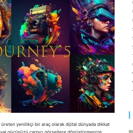
Optimizasyonu
ve
Pazarlaması
–
reten yenilikçi bir araç olarak dijital dünyada dikkat
 hayal gücünüzü çarpıcı görsellere dönüştürmenize