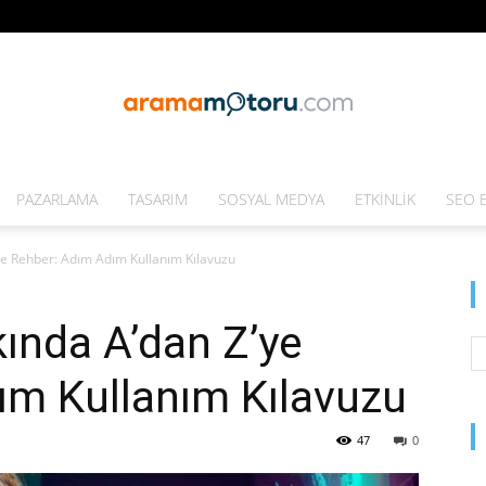
PAZARLAMA
TASARIM
SOSYAL MEDYA
ETKINLIK
SEO E
Arama
ye Rehber: Adım Adım Kullanım Kılavuzu
ında A’dan Z’ye
Motoru
ım Kullanım Kılavuzu
47
0