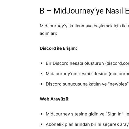
B – MidJourney’ye Nasıl Er
MidJourney’yi kullanmaya başlamak için iki 
adımları:
Discord ile Erişim:
Bir Discord hesabı oluşturun (discord.co
MidJourney’nin resmi sitesine (midjourne
Discord sunucusuna katılın ve “newbies” k
Web Arayüzü
:
MidJourney sitesine gidin ve “Sign In” ile
Abonelik planlarından birini seçerek aray