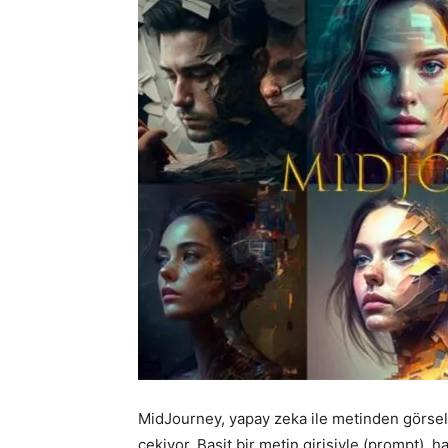
MidJourney, yapay zeka ile metinden görsel ü
çekiyor. Basit bir metin girişiyle (prompt),