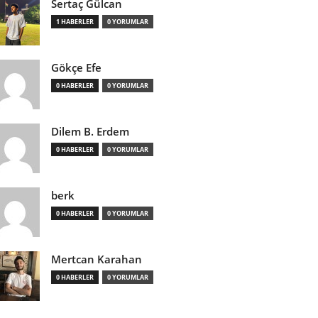
Sertaç Gülcan
1 HABERLER
0 YORUMLAR
Gökçe Efe
0 HABERLER
0 YORUMLAR
Dilem B. Erdem
0 HABERLER
0 YORUMLAR
berk
0 HABERLER
0 YORUMLAR
Mertcan Karahan
0 HABERLER
0 YORUMLAR