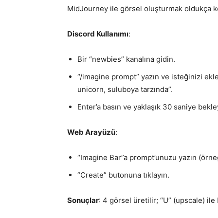
MidJourney ile görsel oluşturmak oldukça kol
Discord Kullanımı
:
Bir “newbies” kanalına gidin.
“/imagine prompt” yazın ve isteğinizi ek
unicorn, suluboya tarzında”.
Enter’a basın ve yaklaşık 30 saniye bekle
Web Arayüzü
:
“Imagine Bar”a prompt’unuzu yazın (örne
“Create” butonuna tıklayın.
Sonuçlar
: 4 görsel üretilir; “U” (upscale) il