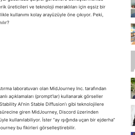
rik üreticileri ve teknoloji meraklıları için eşsiz bir
ikle kullanımı kolay arayüzüyle öne çıkıyor. Peki,
ılır?
SEO,
SEM,
tırma laboratuvarı olan MidJourney Inc. tarafından
banlı açıklamaları (prompt’lar) kullanarak görseller
ASO,
ability AI’nin Stable Diffusion’ı gibi teknolojilere
ta sürecine giren MidJourney, Discord üzerinden
le kullanılabiliyor. İster “ay ışığında uçan bir ejderha”
urney bu fikirleri görselleştirebilir.