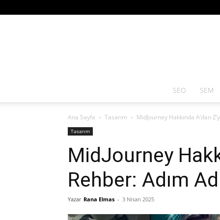
SEO
SEM
Ana Sayfa
Tasarım
MidJourney Hakkında A’dan Z’
Tasarım
MidJourney Hakk
Rehber: Adım Ad
Yazar
Rana Elmas
-
3 Nisan 2025