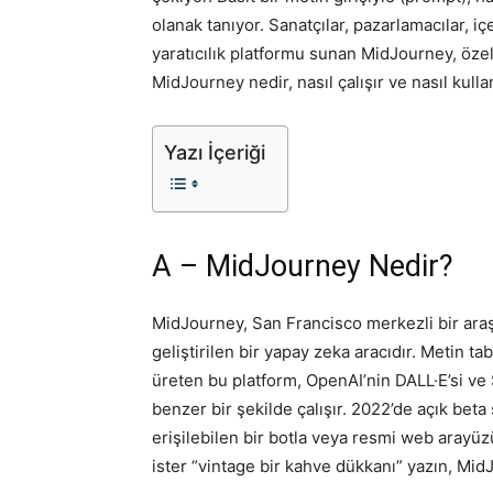
olanak tanıyor. Sanatçılar, pazarlamacılar, içe
yaratıcılık platformu sunan MidJourney, özell
MidJourney nedir, nasıl çalışır ve nasıl kullan
Yazı İçeriği
A – MidJourney Nedir?
MidJourney, San Francisco merkezli bir araş
geliştirilen bir yapay zeka aracıdır. Metin ta
üreten bu platform, OpenAI’nin DALL·E’si ve St
benzer bir şekilde çalışır. 2022’de açık be
erişilebilen bir botla veya resmi web arayüzüy
ister “vintage bir kahve dükkanı” yazın, MidJo