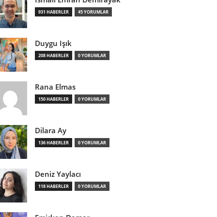
931 HABERLER
45 YORUMLAR
Duygu Işık
208 HABERLER
0 YORUMLAR
Rana Elmas
150 HABERLER
0 YORUMLAR
Dilara Ay
136 HABERLER
0 YORUMLAR
Deniz Yaylacı
118 HABERLER
0 YORUMLAR