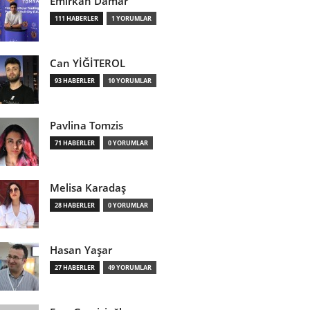
Emirkan Damar
111 HABERLER
1 YORUMLAR
Can YİĞİTEROL
93 HABERLER
10 YORUMLAR
Pavlina Tomzis
71 HABERLER
0 YORUMLAR
Melisa Karadaş
28 HABERLER
0 YORUMLAR
Hasan Yaşar
27 HABERLER
49 YORUMLAR