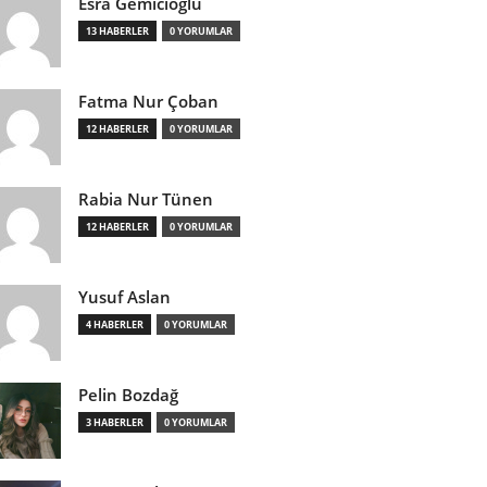
Esra Gemicioğlu
13 HABERLER
0 YORUMLAR
Fatma Nur Çoban
12 HABERLER
0 YORUMLAR
Rabia Nur Tünen
12 HABERLER
0 YORUMLAR
Yusuf Aslan
4 HABERLER
0 YORUMLAR
Pelin Bozdağ
3 HABERLER
0 YORUMLAR