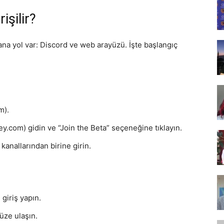
Tasarım,
işilir?
ana yol var: Discord ve web arayüzü. İşte başlangıç
UI/UX
m).
y.com) gidin ve “Join the Beta” seçeneğine tıklayın.
anallarından birine girin.
 giriş yapın.
üze ulaşın.