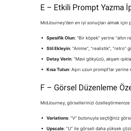
E – Etkili Prompt Yazma İp
MidJourney’den en iyi sonuçları almak için pr
Spesifik Olun
: “Bir köpek” yerine “altın r
Stil Ekleyin
: “Anime”, “realistik”, “retro” gi
Detay Verin
: “Mavi gökyüzü, akşam ışıkla
Kısa Tutun
: Aşırı uzun prompt’lar yerine 
F – Görsel Düzenleme Özel
MidJourney, görsellerinizi özelleştirmenize 
Variations
: “V” butonuyla seçtiğiniz görse
Upscale
: “U” ile görseli daha yüksek çöz