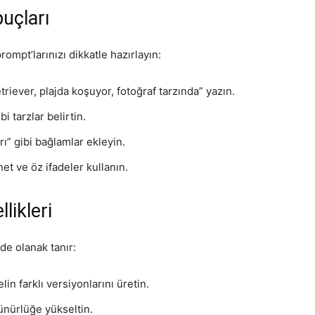
uçları
ompt’larınızı dikkatle hazırlayın:
etriever, plajda koşuyor, fotoğraf tarzında” yazın.
bi tarzlar belirtin.
rı” gibi bağlamlar ekleyin.
net ve öz ifadeler kullanın.
likleri
de olanak tanır:
lin farklı versiyonlarını üretin.
ünürlüğe yükseltin.