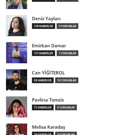
Deniz Yaylacı
118 HABERLER
0 YORUMLAR
Emirkan Damar
111 HABERLER
1 YORUMLAR
Can YİĞİTEROL
93 HABERLER
10 YORUMLAR
Pavlina Tomzis
71 HABERLER
0 YORUMLAR
Melisa Karadaş
28 HABERLER
0 YORUMLAR