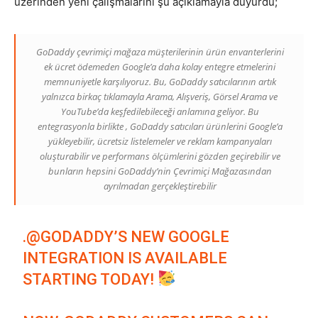
üzerinden yeni çalışmalarını şu açıklamayla duyurdu;
Tasarım,
GoDaddy çevrimiçi mağaza müşterilerinin ürün envanterlerini
ek ücret ödemeden Google’a daha kolay entegre etmelerini
memnuniyetle karşılıyoruz. Bu, GoDaddy satıcılarının artık
UI/UX
yalnızca birkaç tıklamayla Arama, Alışveriş, Görsel Arama ve
YouTube’da keşfedilebileceği anlamına geliyor. Bu
entegrasyonla birlikte , GoDaddy satıcıları ürünlerini Google’a
yükleyebilir, ücretsiz listelemeler ve reklam kampanyaları
oluşturabilir ve performans ölçümlerini gözden geçirebilir ve
bunların hepsini GoDaddy’nin Çevrimiçi Mağazasından
ayrılmadan gerçekleştirebilir
.
@GODADDY
’S NEW GOOGLE
INTEGRATION IS AVAILABLE
STARTING TODAY!