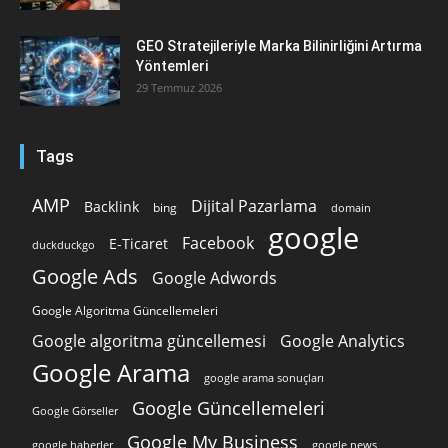
GEO Stratejileriyle Marka Bilinirliğini Artırma
Yöntemleri
29 Temmuz 2026
Tags
AMP
Dijital Pazarlama
Backlink
bing
domain
google
Facebook
E-Ticaret
duckduckgo
Google Ads
Google Adwords
Google Algoritma Güncellemeleri
Google algoritma güncellemesi
Google Analytics
Google Arama
google arama sonuçları
Google Güncellemeleri
Google Görseller
Google My Business
google news
google haberler