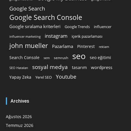
Google Search
Google Search Console
Google sıralama kriterleri
Google Trends
influencer
instagram
içerik pazarlaması
influencer marketing
john mueller
Pazarlama
Pinterest
reklam
seo
Search Console
seo eğitimi
semrush
sem
sosyal medya
wordpress
tasarım
SEO Hataları
Youtube
Yapay Zeka
Yerel SEO
Archives
Ağustos 2026
Temmuz 2026