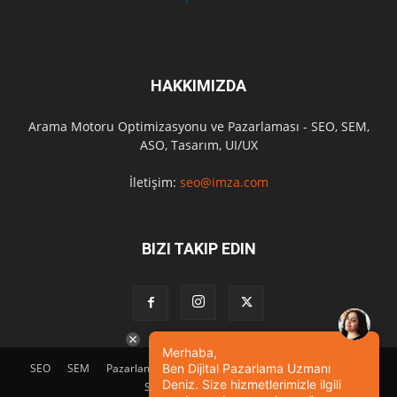
HAKKIMIZDA
Arama Motoru Optimizasyonu ve Pazarlaması - SEO, SEM,
ASO, Tasarım, UI/UX
İletişim:
seo@imza.com
BIZI TAKIP EDIN
Merhaba,
Ben Dijital Pazarlama Uzmanı
SEO
SEM
Pazarlama
Tasarım
Sosyal Medya
Etkinlik
Deniz. Size hizmetlerimizle ilgili
SEO Eğitimi
İletişim