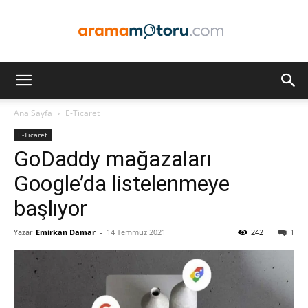
Arama
Ana Sayfa
E-Ticaret
E-Ticaret
Motoru
GoDaddy mağazaları
Google’da listelenmeye
başlıyor
Optimizasyonu
Yazar
Emirkan Damar
-
14 Temmuz 2021
242
1
ve