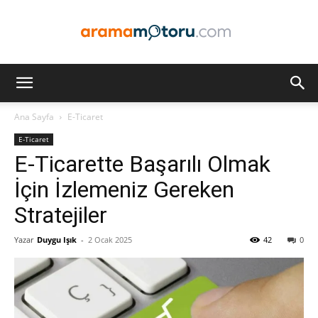
Arama
Ana Sayfa
E-Ticaret
E-Ticaret
Motoru
E-Ticarette Başarılı Olmak
İçin İzlemeniz Gereken
Stratejiler
Optimizasyonu
Yazar
Duygu Işık
-
2 Ocak 2025
42
0
ve