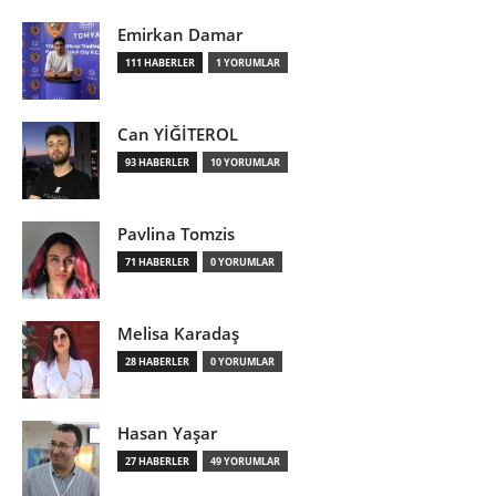
Emirkan Damar
111 HABERLER
1 YORUMLAR
Can YİĞİTEROL
93 HABERLER
10 YORUMLAR
Pavlina Tomzis
71 HABERLER
0 YORUMLAR
Melisa Karadaş
28 HABERLER
0 YORUMLAR
Hasan Yaşar
27 HABERLER
49 YORUMLAR