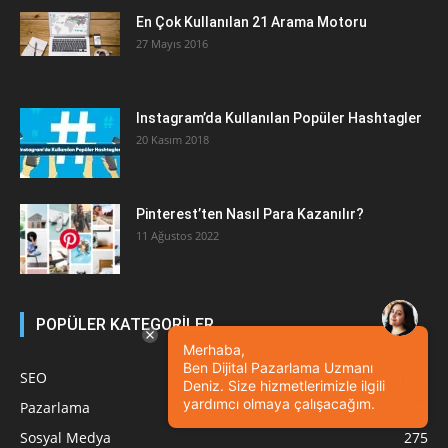
En Çok Kullanılan 21 Arama Motoru
27 Mayıs 2016
Instagram’da Kullanılan Popüler Hashtagler
20 Kasım 2018
Pinterest’ten Nasıl Para Kazanılır?
11 Ağustos 2022
POPÜLER KATEGORİLER
Merhaba,
Ben Dijital Pazarlama Uzmanı
SEO
1809
Deniz. Size hizmetlerimizle ilgili
yardımcı olmaya çalışacağım.
Pazarlama
438
Sosyal Medya
275