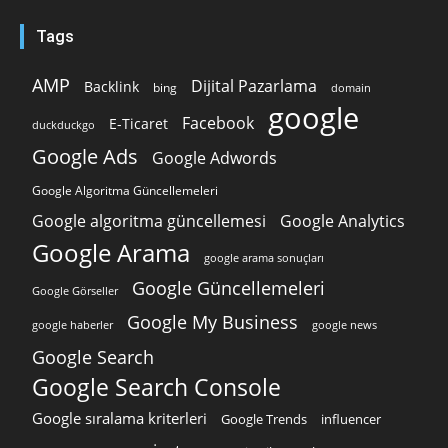
Tags
AMP
Dijital Pazarlama
Backlink
bing
domain
google
Facebook
E-Ticaret
duckduckgo
Google Ads
Google Adwords
Google Algoritma Güncellemeleri
Google algoritma güncellemesi
Google Analytics
Google Arama
google arama sonuçları
Google Güncellemeleri
Google Görseller
Google My Business
google news
google haberler
Google Search
Google Search Console
Google sıralama kriterleri
Google Trends
influencer