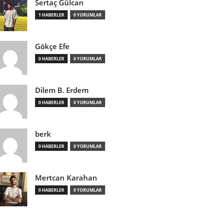
Sertaç Gülcan
1 HABERLER
0 YORUMLAR
Gökçe Efe
0 HABERLER
0 YORUMLAR
Dilem B. Erdem
0 HABERLER
0 YORUMLAR
berk
0 HABERLER
0 YORUMLAR
Mertcan Karahan
0 HABERLER
0 YORUMLAR