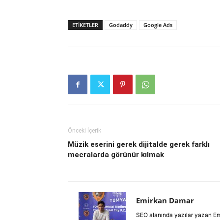
ETIKETLER
Godaddy
Google Ads
Önceki İçerik
Müzik eserini gerek dijitalde gerek farklı
mecralarda görünür kılmak
Emirkan Damar
SEO alanında yazılar yazan Emirk