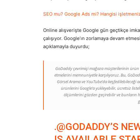
SEO mu? Google Ads mi? Hangisi işletmeniz 
Online alışverişte Google gün geçtikçe imk
çalışıyor. Google’ın zorlamaya devam etmesiy
açıklamayla duyurdu;
GoDaddy çevrimiçi mağaza müşterilerinin ürün 
etmelerini memnuniyetle karşılıyoruz. Bu, GoDaddy
Görsel Arama ve YouTube’da keşfedilebileceği an
ürünlerini Google’a yükleyebilir, ücretsiz li
ölçümlerini gözden geçirebilir ve bunları
g
.
@GODADDY
’S NE
IS AVAILABLE STA