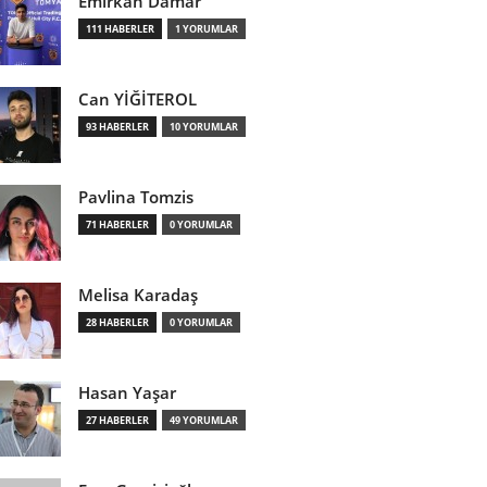
Emirkan Damar
111 HABERLER
1 YORUMLAR
Can YİĞİTEROL
93 HABERLER
10 YORUMLAR
Pavlina Tomzis
71 HABERLER
0 YORUMLAR
Melisa Karadaş
28 HABERLER
0 YORUMLAR
Hasan Yaşar
27 HABERLER
49 YORUMLAR