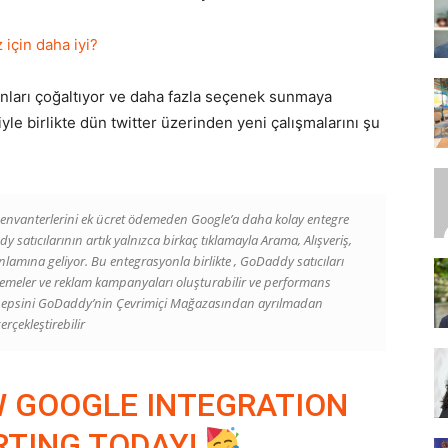
için daha iyi?
SEO,
anları çoğaltıyor ve daha fazla seçenek sunmaya
le birlikte dün twitter üzerinden yeni çalışmalarını şu
SEM,
envanterlerini ek ücret ödemeden Google’a daha kolay entegre
 satıcılarının artık yalnızca birkaç tıklamayla Arama, Alışveriş,
lamına geliyor. Bu entegrasyonla birlikte , GoDaddy satıcıları
stelemeler ve reklam kampanyaları oluşturabilir ve performans
n hepsini GoDaddy’nin Çevrimiçi Mağazasından ayrılmadan
erçekleştirebilir
ASO,
W GOOGLE INTEGRATION
RTING TODAY!