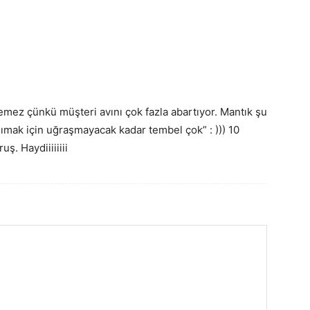
lemez çünkü müşteri avını çok fazla abartıyor. Mantık şu
aşımak için uğraşmayacak kadar tembel çok” : ))) 10
ş. Haydiiiiiiii