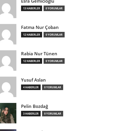
Esra Gemicioğlu
13 HABERLER
0 YORUMLAR
Fatma Nur Çoban
12 HABERLER
0 YORUMLAR
Rabia Nur Tünen
12 HABERLER
0 YORUMLAR
Yusuf Aslan
4 HABERLER
0 YORUMLAR
Pelin Bozdağ
3 HABERLER
0 YORUMLAR