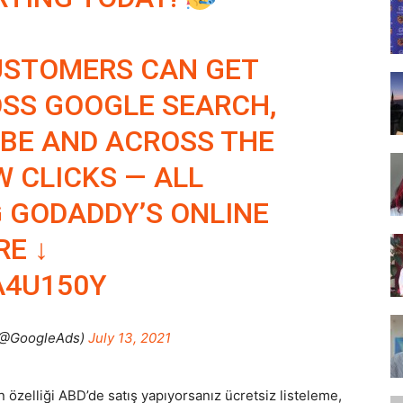
Tasarım,
USTOMERS CAN GET
SS GOOGLE SEARCH,
BE AND ACROSS THE
UI/UX
W CLICKS — ALL
 GODADDY’S ONLINE
RE ↓
A4U150Y
(@GoogleAds)
July 13, 2021
 özelliği ABD’de satış yapıyorsanız ücretsiz listeleme,