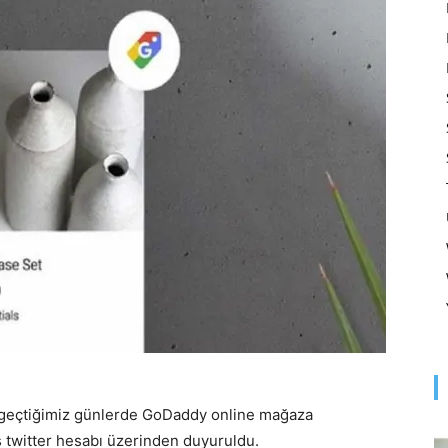
Optimizasyonu
ve
Pazarlaması
–
a geçtiğimiz günlerde GoDaddy online mağaza
 twitter hesabı üzerinden duyuruldu.