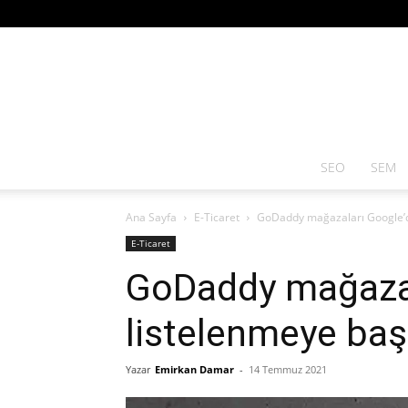
SEO
SEM
Ana Sayfa
E-Ticaret
GoDaddy mağazaları Google’d
E-Ticaret
GoDaddy mağazal
listelenmeye baş
Yazar
Emirkan Damar
-
14 Temmuz 2021