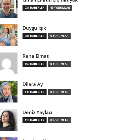
931 HABERLER
45 YORUMLAR
Duygu Işık
208 HABERLER
0 YORUMLAR
Rana Elmas
150 HABERLER
0 YORUMLAR
Dilara Ay
136 HABERLER
0 YORUMLAR
Deniz Yaylacı
118 HABERLER
0 YORUMLAR