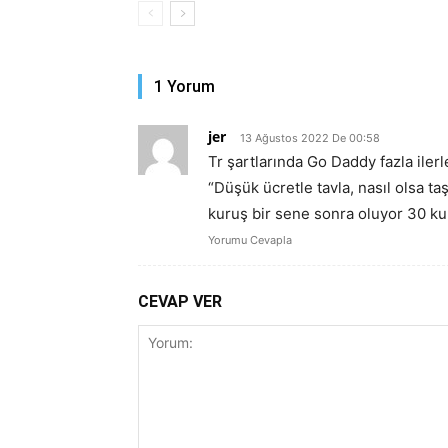
1 Yorum
jer
13 Ağustos 2022 De 00:58
Tr şartlarında Go Daddy fazla iler
“Düşük ücretle tavla, nasıl olsa t
kuruş bir sene sonra oluyor 30 kuru
Yorumu Cevapla
CEVAP VER