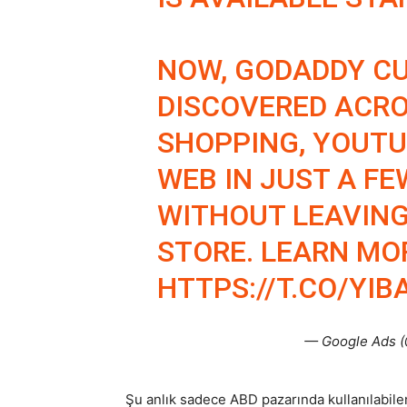
NOW, GODADDY C
DISCOVERED ACRO
SHOPPING, YOUTU
WEB IN JUST A FE
WITHOUT LEAVING
STORE. LEARN MO
HTTPS://T.CO/YIB
— Google Ads 
Şu anlık sadece ABD pazarında kullanılabilen