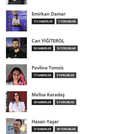
Emirkan Damar
111 HABERLER
1 YORUMLAR
Can YİĞİTEROL
93 HABERLER
10 YORUMLAR
Pavlina Tomzis
71 HABERLER
0 YORUMLAR
Melisa Karadaş
28 HABERLER
0 YORUMLAR
Hasan Yaşar
27 HABERLER
49 YORUMLAR