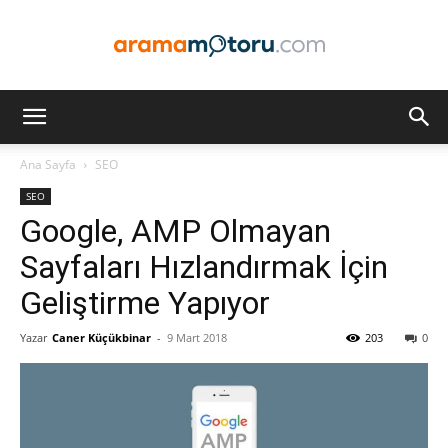
Arama
Ana Sayfa
SEO
SEO
Motoru
Google, AMP Olmayan
Sayfaları Hızlandırmak İçin
Geliştirme Yapıyor
Optimizasyonu
Yazar
Caner Küçükbinar
-
9 Mart 2018
203
0
ve