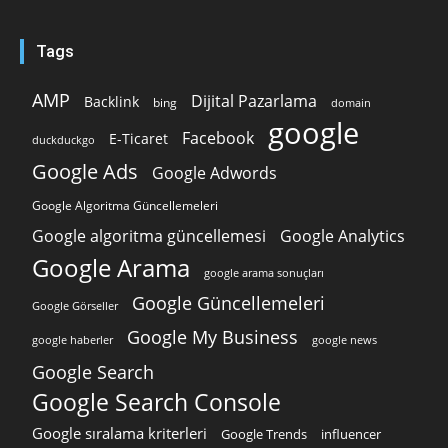
Tags
AMP
Dijital Pazarlama
Backlink
bing
domain
google
Facebook
E-Ticaret
duckduckgo
Google Ads
Google Adwords
Google Algoritma Güncellemeleri
Google algoritma güncellemesi
Google Analytics
Google Arama
google arama sonuçları
Google Güncellemeleri
Google Görseller
Google My Business
google news
google haberler
Google Search
Google Search Console
Google sıralama kriterleri
Google Trends
influencer