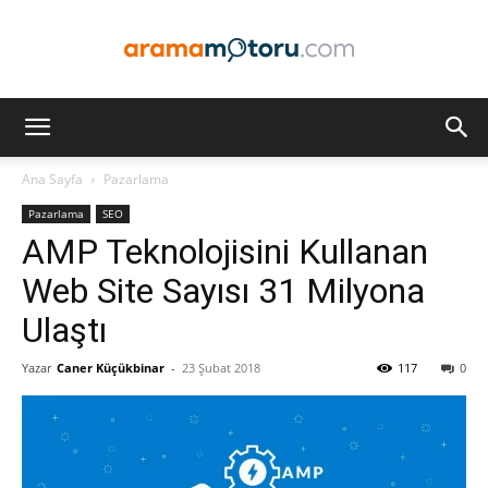
Arama
Ana Sayfa
Pazarlama
Pazarlama
SEO
Motoru
AMP Teknolojisini Kullanan
Web Site Sayısı 31 Milyona
Ulaştı
Optimizasyonu
Yazar
Caner Küçükbinar
-
23 Şubat 2018
117
0
ve