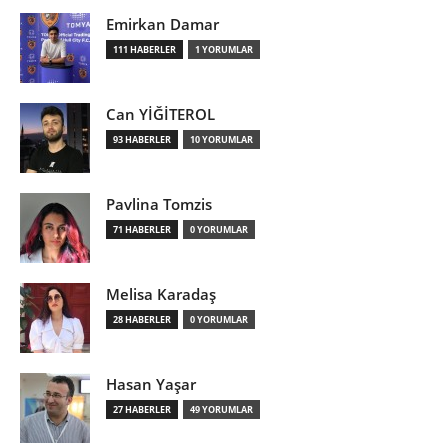
Emirkan Damar
111 HABERLER
1 YORUMLAR
Can YİĞİTEROL
93 HABERLER
10 YORUMLAR
Pavlina Tomzis
71 HABERLER
0 YORUMLAR
Melisa Karadaş
28 HABERLER
0 YORUMLAR
Hasan Yaşar
27 HABERLER
49 YORUMLAR