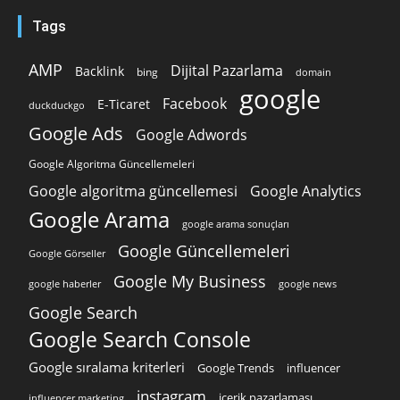
Tags
AMP
Dijital Pazarlama
Backlink
bing
domain
google
Facebook
E-Ticaret
duckduckgo
Google Ads
Google Adwords
Google Algoritma Güncellemeleri
Google algoritma güncellemesi
Google Analytics
Google Arama
google arama sonuçları
Google Güncellemeleri
Google Görseller
Google My Business
google news
google haberler
Google Search
Google Search Console
Google sıralama kriterleri
Google Trends
influencer
instagram
içerik pazarlaması
influencer marketing