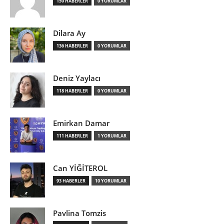
150 HABERLER
0 YORUMLAR
Dilara Ay
136 HABERLER
0 YORUMLAR
Deniz Yaylacı
118 HABERLER
0 YORUMLAR
Emirkan Damar
111 HABERLER
1 YORUMLAR
Can YİĞİTEROL
93 HABERLER
10 YORUMLAR
Pavlina Tomzis