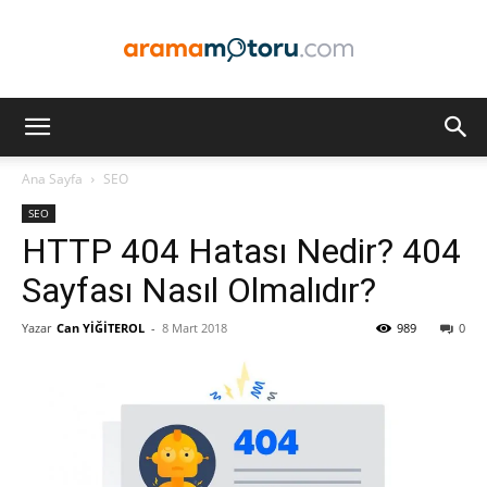
Arama
Ana Sayfa
SEO
SEO
Motoru
HTTP 404 Hatası Nedir? 404
Sayfası Nasıl Olmalıdır?
Yazar
Can YİĞİTEROL
-
8 Mart 2018
989
0
Optimizasyonu
ve