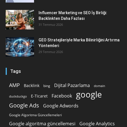
Influencer Marketing ve SEO İş Birliği:
Backlinkten Daha Fazlası
31 Temmuz 2026
GEO Stratejileriyle Marka Bilinirliğini Artırma
Yöntemleri
29 Temmuz 2026
Tags
AMP
Dijital Pazarlama
Backlink
bing
domain
google
Facebook
E-Ticaret
duckduckgo
Google Ads
Google Adwords
Google Algoritma Güncellemeleri
Google algoritma güncellemesi
Google Analytics