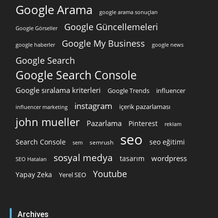
Google Arama
google arama sonuçları
Google Güncellemeleri
Google Görseller
Google My Business
google news
google haberler
Google Search
Google Search Console
Google sıralama kriterleri
Google Trends
influencer
instagram
içerik pazarlaması
influencer marketing
john mueller
Pazarlama
Pinterest
reklam
seo
Search Console
seo eğitimi
semrush
sem
sosyal medya
wordpress
tasarım
SEO Hataları
Youtube
Yapay Zeka
Yerel SEO
Archives