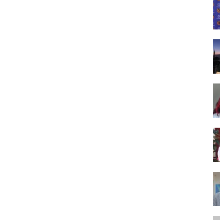
Tasarım,
UI/UX