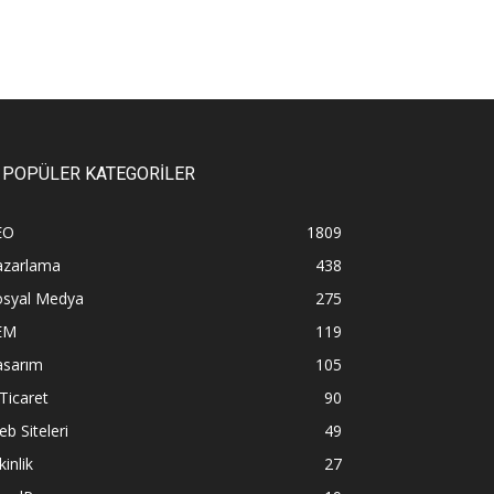
POPÜLER KATEGORİLER
EO
1809
azarlama
438
osyal Medya
275
EM
119
asarım
105
Ticaret
90
b Siteleri
49
kinlik
27