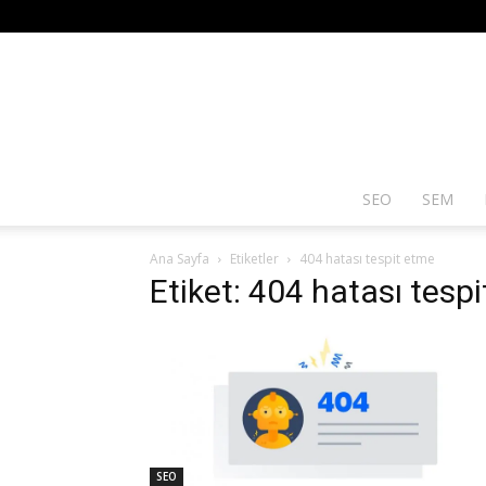
SEO
SEM
Ana Sayfa
Etiketler
404 hatası tespit etme
Etiket: 404 hatası tesp
SEO