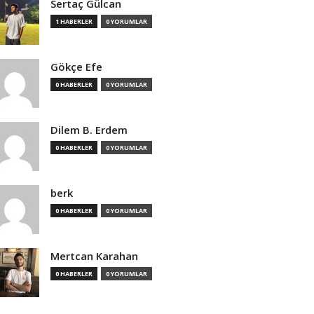
Sertaç Gülcan
1 HABERLER
0 YORUMLAR
Gökçe Efe
0 HABERLER
0 YORUMLAR
Dilem B. Erdem
0 HABERLER
0 YORUMLAR
berk
0 HABERLER
0 YORUMLAR
Mertcan Karahan
0 HABERLER
0 YORUMLAR