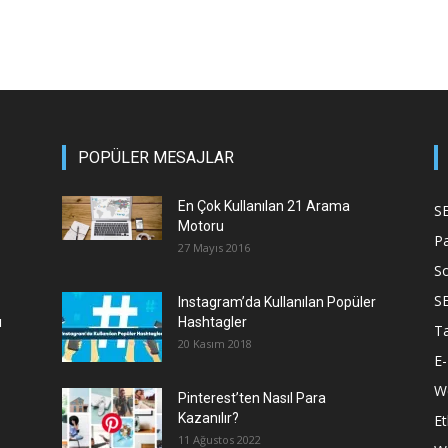
POPÜLER MESAJLAR
En Çok Kullanılan 21 Arama
S
Motoru
P
27 Mayıs 2016
S
S
Instagram’da Kullanılan Popüler
ı
Hashtagler
T
20 Kasım 2018
E-
We
Pinterest’ten Nasıl Para
Kazanılır?
Et
11 Ağustos 2022