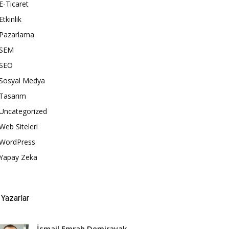
E-Ticaret
Etkinlik
Pazarlama
SEM
SEO
Sosyal Medya
Tasarım
Uncategorized
Web Siteleri
WordPress
Yapay Zeka
Yazarlar
İsmail Emrah Demirayak