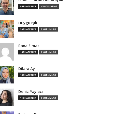
931 HABERLER
45 YORUMLAR
Duygu Işık
208 HABERLER
0 YORUMLAR
Rana Elmas
150 HABERLER
0 YORUMLAR
Dilara Ay
136 HABERLER
0 YORUMLAR
Deniz Yaylacı
118 HABERLER
0 YORUMLAR