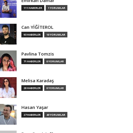
Emirkan Damar
111 HABERLER
1 YORUMLAR
Can YİĞİTEROL
93 HABERLER
10 YORUMLAR
Pavlina Tomzis
71 HABERLER
0 YORUMLAR
Melisa Karadaş
28 HABERLER
0 YORUMLAR
Hasan Yaşar
27 HABERLER
49 YORUMLAR