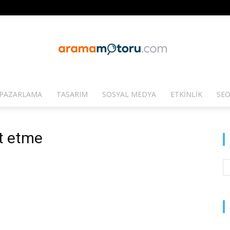
PAZARLAMA
TASARIM
SOSYAL MEDYA
ETKINLIK
SEO
Arama
it etme
Motoru