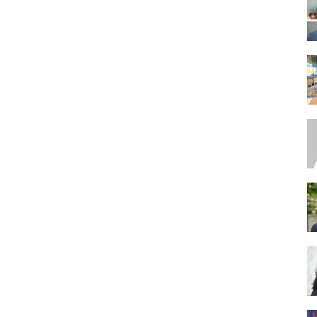
SEO,
SEM,
ASO,