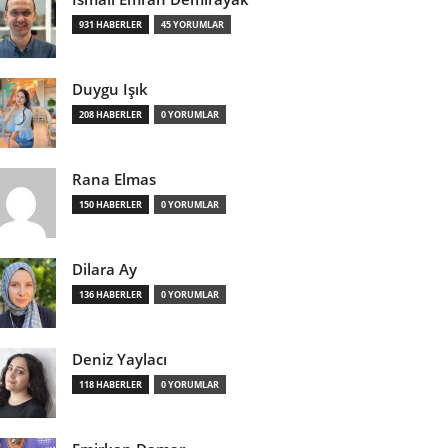
931 HABERLER
45 YORUMLAR
Duygu Işık
208 HABERLER
0 YORUMLAR
Rana Elmas
150 HABERLER
0 YORUMLAR
Dilara Ay
136 HABERLER
0 YORUMLAR
Deniz Yaylacı
118 HABERLER
0 YORUMLAR