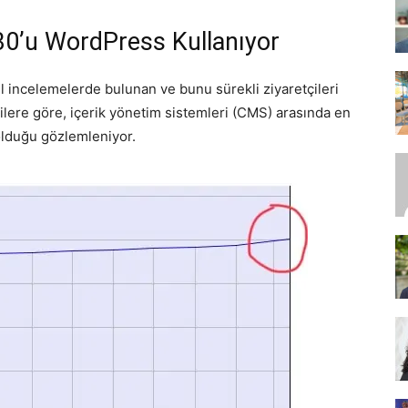
%30’u WordPress Kullanıyor
SEO,
l incelemelerde bulunan ve bunu sürekli ziyaretçileri
ilere göre, içerik yönetim sistemleri (CMS) arasında en
lduğu gözlemleniyor.
SEM,
ASO,