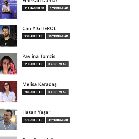
Emirkan Damar
111 HABERLER
1 YORUMLAR
Can YİĞİTEROL
93 HABERLER
10 YORUMLAR
Pavlina Tomzis
71 HABERLER
0 YORUMLAR
Melisa Karadaş
28 HABERLER
0 YORUMLAR
Hasan Yaşar
27 HABERLER
49 YORUMLAR