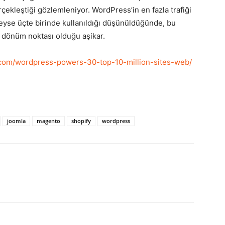
rçekleştiği gözlemleniyor. WordPress’in en fazla trafiği
eyse üçte birinde kullanıldığı düşünüldüğünde, bu
 dönüm noktası olduğu aşikar.
.com/wordpress-powers-30-top-10-million-sites-web/
joomla
magento
shopify
wordpress