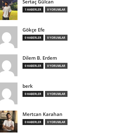
Sertaç Gülcan
1 HABERLER
0 YORUMLAR
Gökçe Efe
0 HABERLER
0 YORUMLAR
Dilem B. Erdem
0 HABERLER
0 YORUMLAR
berk
0 HABERLER
0 YORUMLAR
Mertcan Karahan
0 HABERLER
0 YORUMLAR