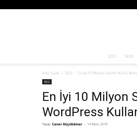
SEO
SEM
Ana Sayfa
SEO
En İyi 10 Milyon Sitenin %30’u Wor
SEO
En İyi 10 Milyon 
WordPress Kulla
Yazar
Caner Küçükbinar
-
14 Mart 2018