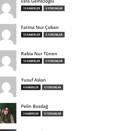
Esra Gemicioğlu
13 HABERLER
0 YORUMLAR
Fatma Nur Çoban
12 HABERLER
0 YORUMLAR
Rabia Nur Tünen
12 HABERLER
0 YORUMLAR
Yusuf Aslan
4 HABERLER
0 YORUMLAR
Pelin Bozdağ
3 HABERLER
0 YORUMLAR