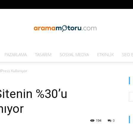
PAZARLAMA
TASARIM
SOSYAL MEDYA
ETKINLIK
SEO E
Arama
dPress Kullanıyor
Sitenin %30’u
Motoru
nıyor
194
0