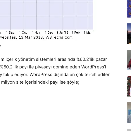
Tasarım,
UI/UX
r
m içerik yönetim sistemleri arasında %60.2’lik pazar
 %60.2’lik payı ile piyasayı domine eden WordPress’i
y takip ediyor. WordPress dışında en çok tercih edilen
 milyon site içerisindeki payı ise şöyle;