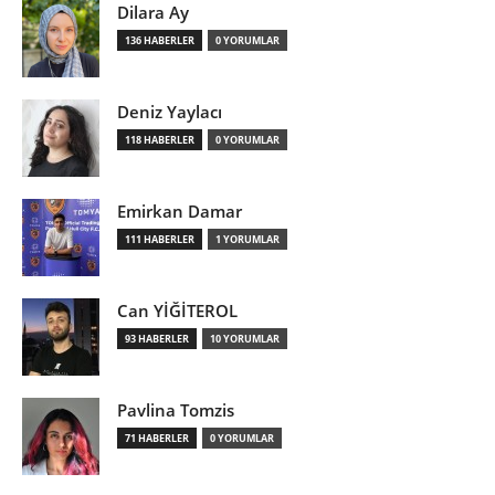
Dilara Ay
136 HABERLER
0 YORUMLAR
Deniz Yaylacı
118 HABERLER
0 YORUMLAR
Emirkan Damar
111 HABERLER
1 YORUMLAR
Can YİĞİTEROL
93 HABERLER
10 YORUMLAR
Pavlina Tomzis
71 HABERLER
0 YORUMLAR