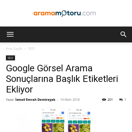
Arama
Ana Sayfa
SEO
SEO
Motoru
Google Görsel Arama
Sonuçlarına Başlık Etiketleri
Ekliyor
Optimizasyonu
Yazar
İsmail Emrah Demirayak
-
14 Mart 2018
201
1
ve