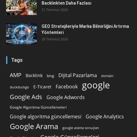
Backlinkten Daha Fazlası
31 Temmuz 2026
GEO Stratejileriyle Marka Bilinirliğini Artırma
Yöntemleri
29 Temmuz 2026
Tags
AMP
Dijital Pazarlama
Backlink
bing
domain
google
Facebook
E-Ticaret
duckduckgo
Google Ads
Google Adwords
Google Algoritma Güncellemeleri
Google algoritma güncellemesi
Google Analytics
Google Arama
google arama sonuçları
Google Güncellemeleri