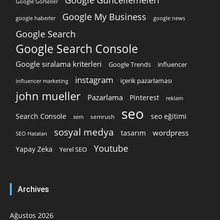
Google Görseller
Google My Business
google news
google haberler
Google Search
Google Search Console
Google sıralama kriterleri
Google Trends
influencer
instagram
içerik pazarlaması
influencer marketing
john mueller
Pazarlama
Pinterest
reklam
seo
Search Console
seo eğitimi
semrush
sem
sosyal medya
wordpress
tasarım
SEO Hataları
Youtube
Yapay Zeka
Yerel SEO
Archives
Ağustos 2026