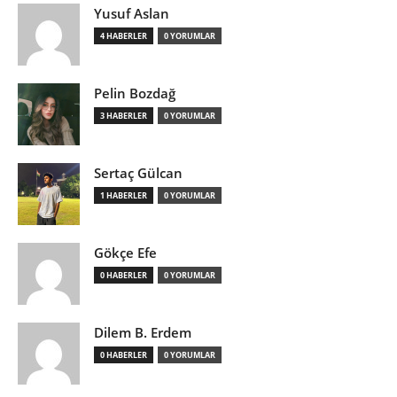
Yusuf Aslan
4 HABERLER
0 YORUMLAR
Pelin Bozdağ
3 HABERLER
0 YORUMLAR
Sertaç Gülcan
1 HABERLER
0 YORUMLAR
Gökçe Efe
0 HABERLER
0 YORUMLAR
Dilem B. Erdem
0 HABERLER
0 YORUMLAR