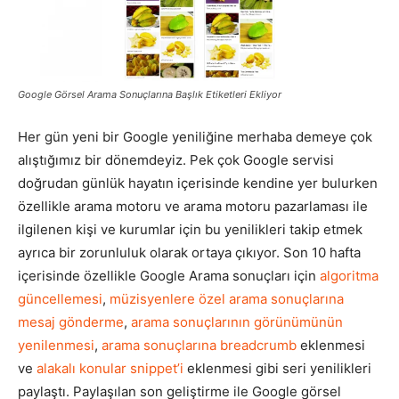
Pazarlaması
Google Görsel Arama Sonuçlarına Başlık Etiketleri Ekliyor
–
Her gün yeni bir Google yeniliğine merhaba demeye çok
alıştığımız bir dönemdeyiz. Pek çok Google servisi
doğrudan günlük hayatın içerisinde kendine yer bulurken
SEO,
özellikle arama motoru ve arama motoru pazarlaması ile
ilgilenen kişi ve kurumlar için bu yenilikleri takip etmek
ayrıca bir zorunluluk olarak ortaya çıkıyor. Son 10 hafta
SEM,
içerisinde özellikle Google Arama sonuçları için
algoritma
güncellemesi
,
müzisyenlere özel arama sonuçlarına
mesaj gönderme
,
arama sonuçlarının görünümünün
yenilenmesi
,
arama sonuçlarına breadcrumb
eklenmesi
ASO,
ve
alakalı konular snippet’i
eklenmesi gibi seri yenilikleri
paylaştı. Paylaşılan son geliştirme ile Google görsel