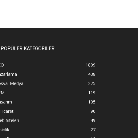
POPÜLER KATEGORİLER
EO
1809
azarlama
438
osyal Medya
275
EM
119
asarım
105
Ticaret
90
b Siteleri
49
kinlik
27