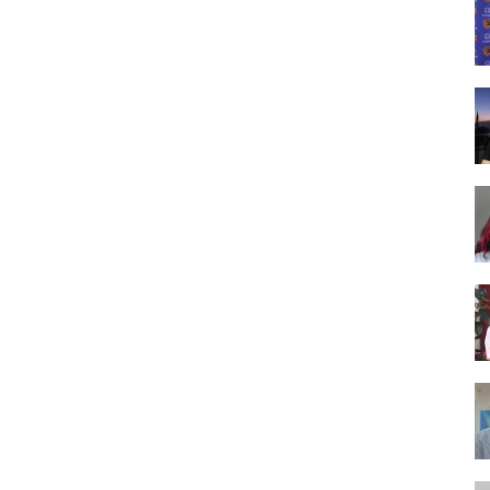
Tasarım,
UI/UX