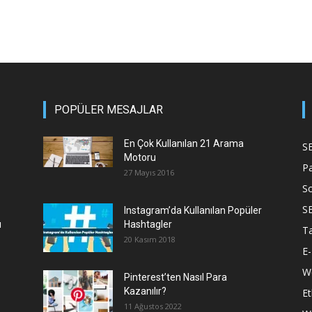
POPÜLER MESAJLAR
En Çok Kullanılan 21 Arama
S
Motoru
P
27 Mayıs 2016
S
S
Instagram’da Kullanılan Popüler
ı
Hashtagler
T
20 Kasım 2018
E-
We
Pinterest’ten Nasıl Para
Kazanılır?
Et
11 Ağustos 2022