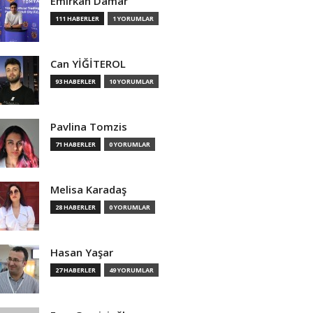
Emirkan Damar
111 HABERLER
1 YORUMLAR
Can YİĞİTEROL
93 HABERLER
10 YORUMLAR
Pavlina Tomzis
71 HABERLER
0 YORUMLAR
Melisa Karadaş
28 HABERLER
0 YORUMLAR
Hasan Yaşar
27 HABERLER
49 YORUMLAR