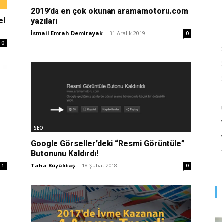
Optimizasyonu
2019’da en çok okunan aramamotoru.com
el
yazıları
İsmail Emrah Demirayak
-
31 Aralık 2019
0
0
ve
SEO
Pazarlaması
Google Görseller’deki “Resmi Görüntüle”
Butonunu Kaldırdı!
Taha Büyüktaş
-
18 Şubat 2018
1
0
–