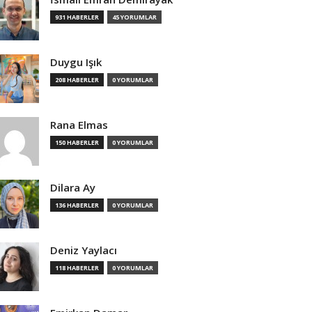
931 HABERLER
45 YORUMLAR
Duygu Işık
208 HABERLER
0 YORUMLAR
Rana Elmas
150 HABERLER
0 YORUMLAR
Dilara Ay
136 HABERLER
0 YORUMLAR
Deniz Yaylacı
118 HABERLER
0 YORUMLAR