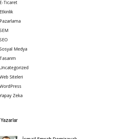
E-Ticaret
Etkinlik
Pazarlama
SEM
SEO
Sosyal Medya
Tasarım
Uncategorized
Web Siteleri
WordPress
Yapay Zeka
Yazarlar
İsmail Emrah Demirayak