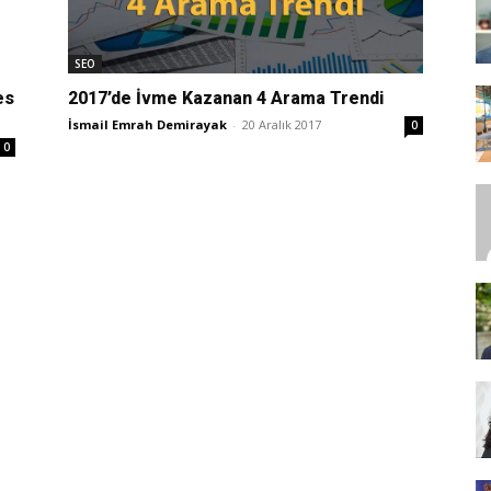
SEO
SEO,
es
2017’de İvme Kazanan 4 Arama Trendi
İsmail Emrah Demirayak
-
20 Aralık 2017
0
0
SEM,
ASO,