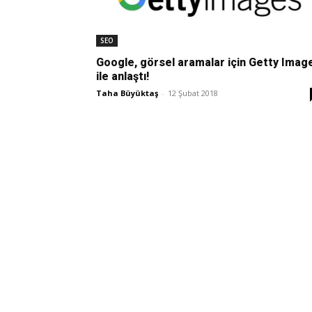
SEO
Google, görsel aramalar için Getty Imag
ile anlaştı!
Taha Büyüktaş
-
12 Şubat 2018