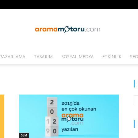
PAZARLAMA
TASARIM
SOSYAL MEDYA
ETKINLIK
SEO
Arama
Motoru
SEM