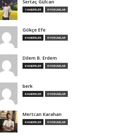
Sertaç Gülcan
1 HABERLER
0 YORUMLAR
Gökçe Efe
0 HABERLER
0 YORUMLAR
Dilem B. Erdem
0 HABERLER
0 YORUMLAR
berk
0 HABERLER
0 YORUMLAR
Mertcan Karahan
0 HABERLER
0 YORUMLAR