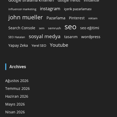
Google sıralama kriterleri
Google Trends
influencer
instagram
içerik pazarlaması
influencer marketing
john mueller
Pazarlama
Pinterest
reklam
seo
Search Console
seo eğitimi
semrush
sem
sosyal medya
wordpress
tasarım
SEO Hataları
Youtube
Yapay Zeka
Yerel SEO
Archives
Ağustos 2026
Temmuz 2026
Haziran 2026
Mayıs 2026
Nisan 2026