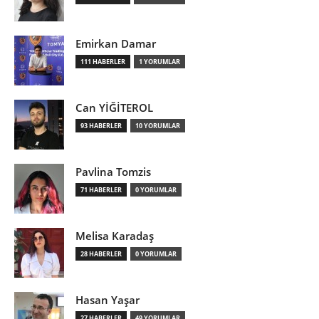
Emirkan Damar
111 HABERLER
1 YORUMLAR
Can YİĞİTEROL
93 HABERLER
10 YORUMLAR
Pavlina Tomzis
71 HABERLER
0 YORUMLAR
Melisa Karadaş
28 HABERLER
0 YORUMLAR
Hasan Yaşar
27 HABERLER
49 YORUMLAR