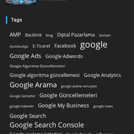
Tags
AMP
Dijital Pazarlama
Backlink
bing
domain
google
Facebook
E-Ticaret
duckduckgo
Google Ads
Google Adwords
Google Algoritma Güncellemeleri
Google algoritma güncellemesi
Google Analytics
Google Arama
google arama sonuçları
Google Güncellemeleri
Google Görseller
Google My Business
google news
google haberler
Google Search
Google Search Console