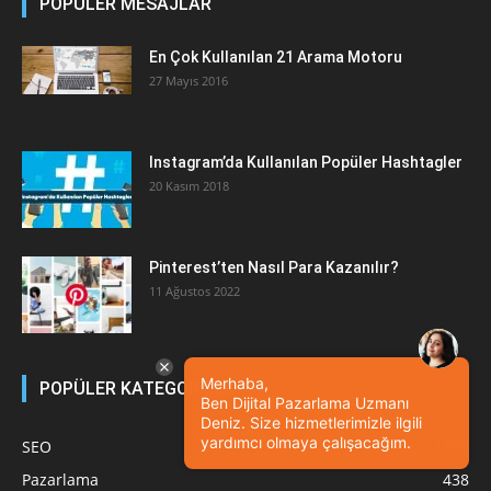
POPÜLER MESAJLAR
En Çok Kullanılan 21 Arama Motoru
27 Mayıs 2016
Instagram’da Kullanılan Popüler Hashtagler
20 Kasım 2018
Pinterest’ten Nasıl Para Kazanılır?
11 Ağustos 2022
Merhaba,
POPÜLER KATEGORİLER
Ben Dijital Pazarlama Uzmanı
Deniz. Size hizmetlerimizle ilgili
yardımcı olmaya çalışacağım.
SEO
1809
Pazarlama
438