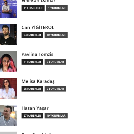
Emirkan Damar
111 HABERLER
1 YORUMLAR
Can YİĞİTEROL
93 HABERLER
10 YORUMLAR
Pavlina Tomzis
71 HABERLER
0 YORUMLAR
Melisa Karadaş
28 HABERLER
0 YORUMLAR
Hasan Yaşar
27 HABERLER
49 YORUMLAR