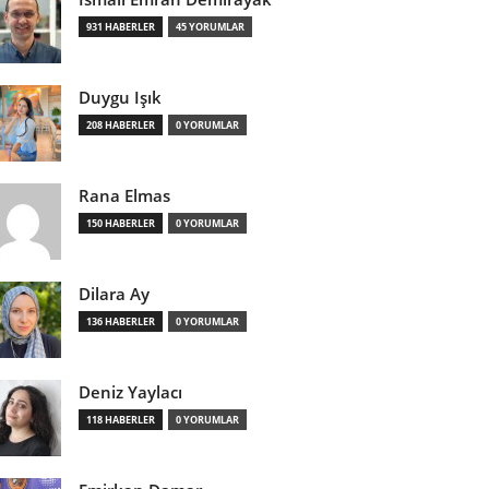
931 HABERLER
45 YORUMLAR
Duygu Işık
208 HABERLER
0 YORUMLAR
Rana Elmas
150 HABERLER
0 YORUMLAR
Dilara Ay
136 HABERLER
0 YORUMLAR
Deniz Yaylacı
118 HABERLER
0 YORUMLAR