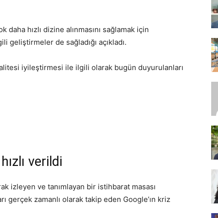
k daha hızlı dizine alınmasını sağlamak için
SEO,
li geliştirmeler de sağladığı açıkladı.
tesi iyileştirmesi ile ilgili olarak bugün duyurulanları
SEM,
ızlı verildi
ASO,
arak izleyen ve tanımlayan bir istihbarat masası
ları gerçek zamanlı olarak takip eden Google’ın kriz