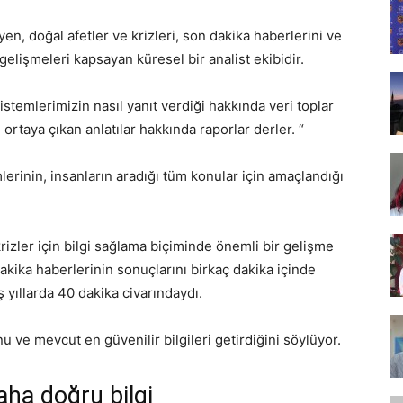
Tasarım,
yen, doğal afetler ve krizleri, son dakika haberlerini ve
lişmeleri kapsayan küresel bir analist ekibidir.
stemlerimizin nasıl yanıt verdiği hakkında veri toplar
i ortaya çıkan anlatılar hakkında raporlar derler. “
UI/UX
lerinin, insanların aradığı tüm konular için amaçlandığı
rizler için bilgi sağlama biçiminde önemli bir gelişme
dakika haberlerinin sonuçlarını birkaç dakika içinde
 yıllarda 40 dakika civarındaydı.
ve mevcut en güvenilir bilgileri getirdiğini söylüyor.
daha doğru bilgi