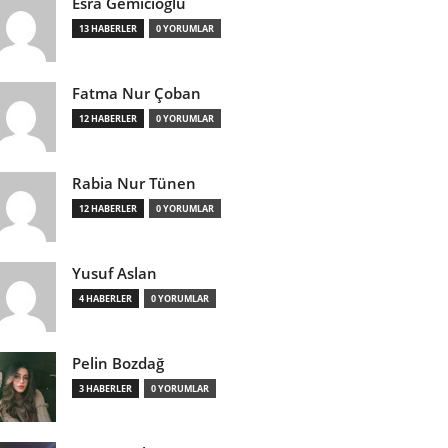
Esra Gemicioğlu
13 HABERLER
0 YORUMLAR
Fatma Nur Çoban
12 HABERLER
0 YORUMLAR
Rabia Nur Tünen
12 HABERLER
0 YORUMLAR
Yusuf Aslan
4 HABERLER
0 YORUMLAR
Pelin Bozdağ
3 HABERLER
0 YORUMLAR