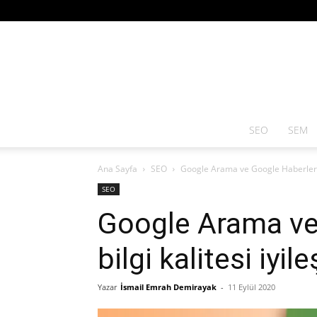
SEO
SEM
Ana Sayfa
SEO
Google Arama ve Google Haberler’de 
SEO
Google Arama ve
bilgi kalitesi iyil
Yazar
İsmail Emrah Demirayak
-
11 Eylül 2020