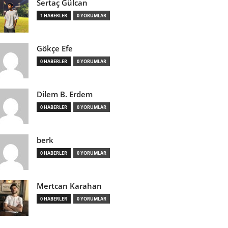
Sertaç Gülcan
1 HABERLER
0 YORUMLAR
Gökçe Efe
0 HABERLER
0 YORUMLAR
Dilem B. Erdem
0 HABERLER
0 YORUMLAR
berk
0 HABERLER
0 YORUMLAR
Mertcan Karahan
0 HABERLER
0 YORUMLAR