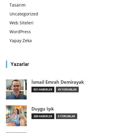
Tasarım
Uncategorized
Web Siteleri
WordPress
Yapay Zeka
Yazarlar
İsmail Emrah Demirayak
931 HABERLER
45 YORUMLAR
Duygu Işık
208 HABERLER
0 YORUMLAR