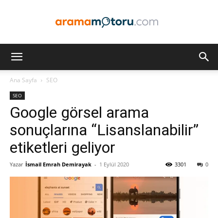
Arama
Ana Sayfa
SEO
SEO
Motoru
Google görsel arama
sonuçlarına “Lisanslanabilir”
etiketleri geliyor
Optimizasyonu
Yazar
İsmail Emrah Demirayak
-
1 Eylül 2020
3301
0
ve