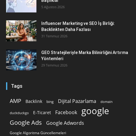
Başlıklar
5 Ağustos 2026
Influencer Marketing ve SEO İş Birliği:
Backlinkten Daha Fazlası
31 Temmuz 2026
GEO Stratejileriyle Marka Bilinirliğini Artırma
Yöntemleri
29 Temmuz 2026
Tags
AMP
Dijital Pazarlama
Backlink
bing
domain
google
Facebook
E-Ticaret
duckduckgo
Google Ads
Google Adwords
Google Algoritma Güncellemeleri