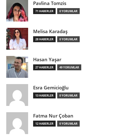
Pavlina Tomzis
71 HABERLER
0 YORUMLAR
Melisa Karadaş
28 HABERLER
0 YORUMLAR
Hasan Yaşar
27 HABERLER
49 YORUMLAR
Esra Gemicioğlu
13 HABERLER
0 YORUMLAR
Fatma Nur Çoban
12 HABERLER
0 YORUMLAR