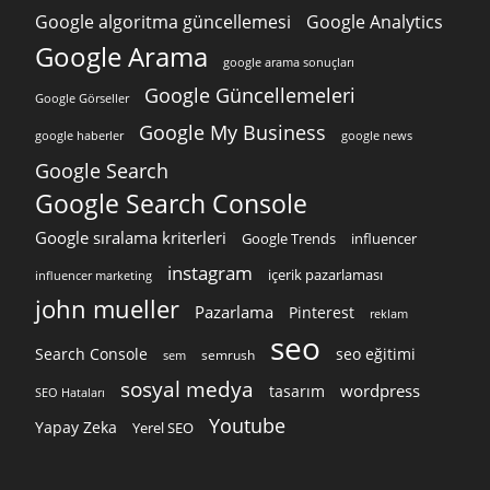
Google algoritma güncellemesi
Google Analytics
Google Arama
google arama sonuçları
Google Güncellemeleri
Google Görseller
Google My Business
google news
google haberler
Google Search
Google Search Console
Google sıralama kriterleri
Google Trends
influencer
instagram
içerik pazarlaması
influencer marketing
john mueller
Pazarlama
Pinterest
reklam
seo
Search Console
seo eğitimi
semrush
sem
sosyal medya
wordpress
tasarım
SEO Hataları
Youtube
Yapay Zeka
Yerel SEO