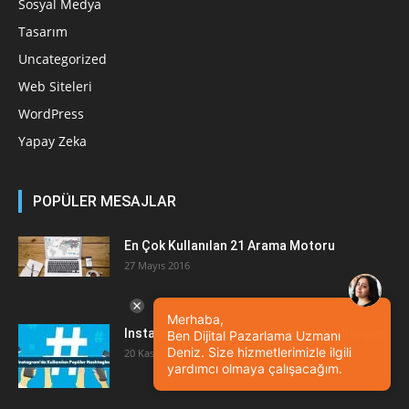
Sosyal Medya
Tasarım
Uncategorized
Web Siteleri
WordPress
Yapay Zeka
POPÜLER MESAJLAR
En Çok Kullanılan 21 Arama Motoru
27 Mayıs 2016
Merhaba,
Instagram’da Kullanılan Popüler Hashtagler
Ben Dijital Pazarlama Uzmanı
Deniz. Size hizmetlerimizle ilgili
20 Kasım 2018
yardımcı olmaya çalışacağım.