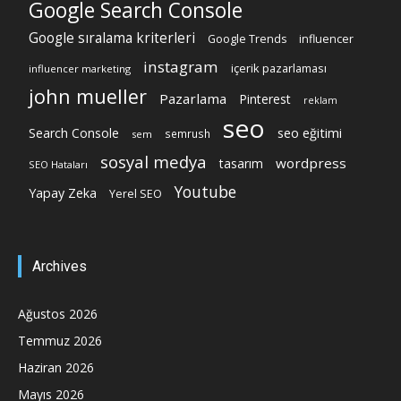
Google Search Console
Google sıralama kriterleri
Google Trends
influencer
instagram
içerik pazarlaması
influencer marketing
john mueller
Pazarlama
Pinterest
reklam
seo
Search Console
seo eğitimi
semrush
sem
sosyal medya
wordpress
tasarım
SEO Hataları
Youtube
Yapay Zeka
Yerel SEO
Archives
Ağustos 2026
Temmuz 2026
Haziran 2026
Mayıs 2026