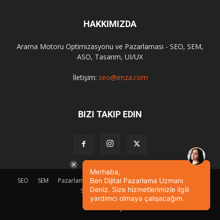
HAKKIMIZDA
Arama Motoru Optimizasyonu ve Pazarlaması - SEO, SEM,
ASO, Tasarım, UI/UX
İletişim:
seo@imza.com
BIZI TAKIP EDIN
Merhaba,
SEO
SEM
Pazarlama
Tasarım
Sosyal Medya
Etkinlik
Ben Dijital Pazarlama Uzmanı
Deniz. Size hizmetlerimizle ilgili
SEO Eğitimi
İletişim
yardımcı olmaya çalışacağım.
© Powered by
imza