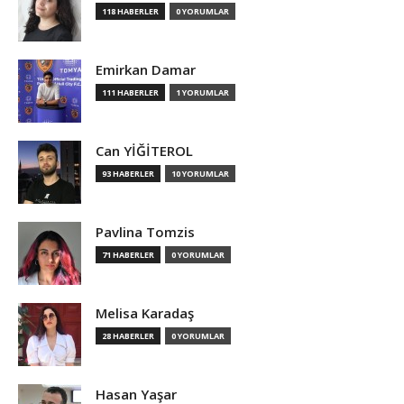
118 HABERLER
0 YORUMLAR
Emirkan Damar
111 HABERLER
1 YORUMLAR
Can YİĞİTEROL
93 HABERLER
10 YORUMLAR
Pavlina Tomzis
71 HABERLER
0 YORUMLAR
Melisa Karadaş
28 HABERLER
0 YORUMLAR
Hasan Yaşar