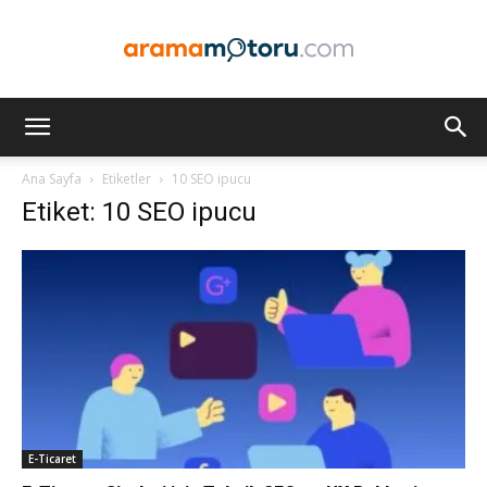
Arama
Ana Sayfa
Etiketler
10 SEO ipucu
Etiket: 10 SEO ipucu
Motoru
Optimizasyonu
ve
E-Ticaret