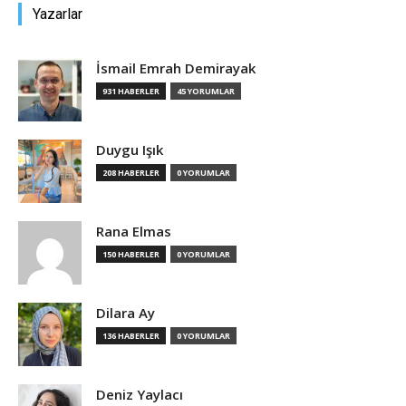
Yazarlar
İsmail Emrah Demirayak
931 HABERLER
45 YORUMLAR
Duygu Işık
208 HABERLER
0 YORUMLAR
Rana Elmas
150 HABERLER
0 YORUMLAR
Dilara Ay
136 HABERLER
0 YORUMLAR
Deniz Yaylacı