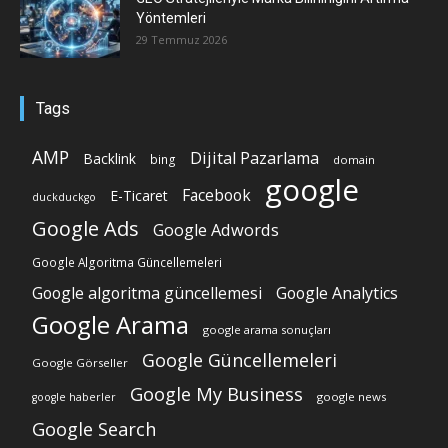
Yöntemleri
29 Temmuz 2026
Tags
AMP
Dijital Pazarlama
Backlink
bing
domain
google
Facebook
E-Ticaret
duckduckgo
Google Ads
Google Adwords
Google Algoritma Güncellemeleri
Google algoritma güncellemesi
Google Analytics
Google Arama
google arama sonuçları
Google Güncellemeleri
Google Görseller
Google My Business
google news
google haberler
Google Search