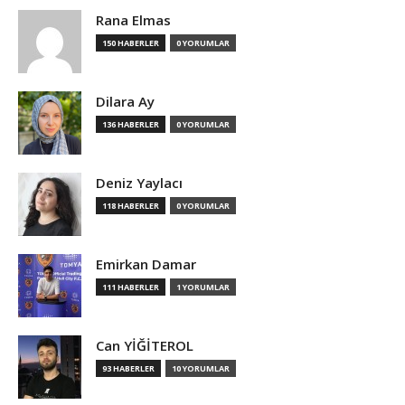
Rana Elmas
150 HABERLER
0 YORUMLAR
Dilara Ay
136 HABERLER
0 YORUMLAR
Deniz Yaylacı
118 HABERLER
0 YORUMLAR
Emirkan Damar
111 HABERLER
1 YORUMLAR
Can YİĞİTEROL
93 HABERLER
10 YORUMLAR