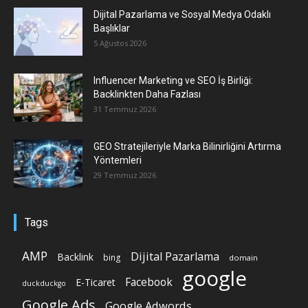
Dijital Pazarlama ve Sosyal Medya Odaklı
Başlıklar
5 Ağustos 2026
Influencer Marketing ve SEO İş Birliği:
Backlinkten Daha Fazlası
31 Temmuz 2026
GEO Stratejileriyle Marka Bilinirliğini Artırma
Yöntemleri
29 Temmuz 2026
Tags
AMP
Dijital Pazarlama
Backlink
bing
domain
google
Facebook
E-Ticaret
duckduckgo
Google Ads
Google Adwords