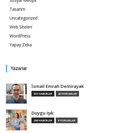
Sosyal Medya
Tasarım
Tasarım,
Uncategorized
Web Siteleri
WordPress
UI/UX
Yapay Zeka
Yazarlar
İsmail Emrah Demirayak
931 HABERLER
45 YORUMLAR
Duygu Işık
208 HABERLER
0 YORUMLAR