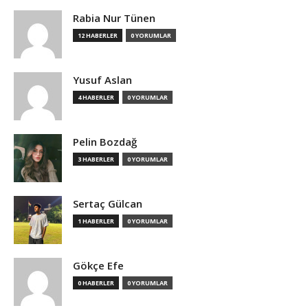
Rabia Nur Tünen
12 HABERLER
0 YORUMLAR
Yusuf Aslan
4 HABERLER
0 YORUMLAR
Pelin Bozdağ
3 HABERLER
0 YORUMLAR
Sertaç Gülcan
1 HABERLER
0 YORUMLAR
Gökçe Efe
0 HABERLER
0 YORUMLAR