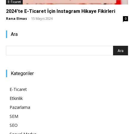
E-Ticaret
Pazarlaması
2024’te E-Ticaret İçin Instagram Hikaye Fikirleri
Rana Elmas
-
15 Mayıs 2024
0
Ara
–
SEO,
Kategoriler
E-Ticaret
SEM,
Etkinlik
Pazarlama
SEM
ASO,
SEO