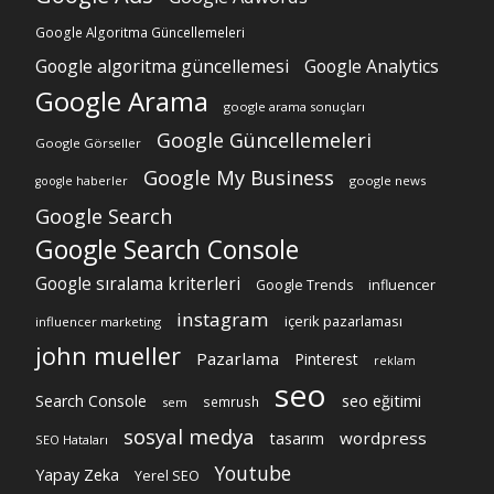
Google Algoritma Güncellemeleri
Google algoritma güncellemesi
Google Analytics
Google Arama
google arama sonuçları
Google Güncellemeleri
Google Görseller
Google My Business
google news
google haberler
Google Search
Google Search Console
Google sıralama kriterleri
Google Trends
influencer
instagram
içerik pazarlaması
influencer marketing
john mueller
Pazarlama
Pinterest
reklam
seo
Search Console
seo eğitimi
semrush
sem
sosyal medya
wordpress
tasarım
SEO Hataları
Youtube
Yapay Zeka
Yerel SEO