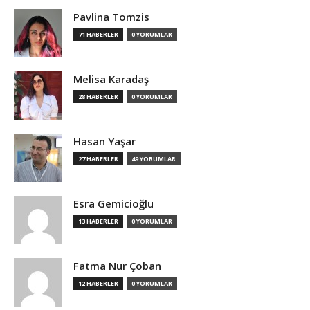
Pavlina Tomzis
71 HABERLER
0 YORUMLAR
Melisa Karadaş
28 HABERLER
0 YORUMLAR
Hasan Yaşar
27 HABERLER
49 YORUMLAR
Esra Gemicioğlu
13 HABERLER
0 YORUMLAR
Fatma Nur Çoban
12 HABERLER
0 YORUMLAR