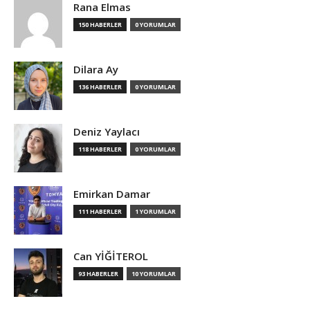
Rana Elmas
150 HABERLER
0 YORUMLAR
Dilara Ay
136 HABERLER
0 YORUMLAR
Deniz Yaylacı
118 HABERLER
0 YORUMLAR
Emirkan Damar
111 HABERLER
1 YORUMLAR
Can YİĞİTEROL
93 HABERLER
10 YORUMLAR