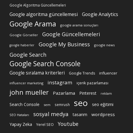
Google Algoritma Güncellemeleri
Google algoritma güncellemesi
Google Analytics
Google Arama
google arama sonuçları
Google Güncellemeleri
Google Görseller
Google My Business
google news
google haberler
Google Search
Google Search Console
Google sıralama kriterleri
Google Trends
influencer
instagram
içerik pazarlaması
influencer marketing
john mueller
Pazarlama
Pinterest
reklam
seo
Search Console
seo eğitimi
semrush
sem
sosyal medya
wordpress
tasarım
SEO Hataları
Youtube
Yapay Zeka
Yerel SEO