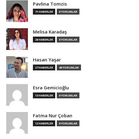
Pavlina Tomzis
71 HABERLER
0 YORUMLAR
Melisa Karadaş
28 HABERLER
0 YORUMLAR
Hasan Yaşar
27 HABERLER
49 YORUMLAR
Esra Gemicioğlu
13 HABERLER
0 YORUMLAR
Fatma Nur Çoban
12 HABERLER
0 YORUMLAR