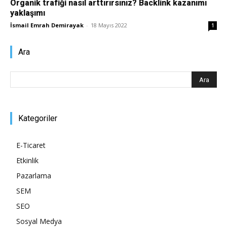
Organik trafiği nasıl arttırırsınız? Backlink kazanımı
yaklaşımı
Pazarlaması
İsmail Emrah Demirayak
-
18 Mayıs 2022
1
Ara
–
SEO,
Kategoriler
E-Ticaret
SEM,
Etkinlik
Pazarlama
SEM
ASO,
SEO
Sosyal Medya