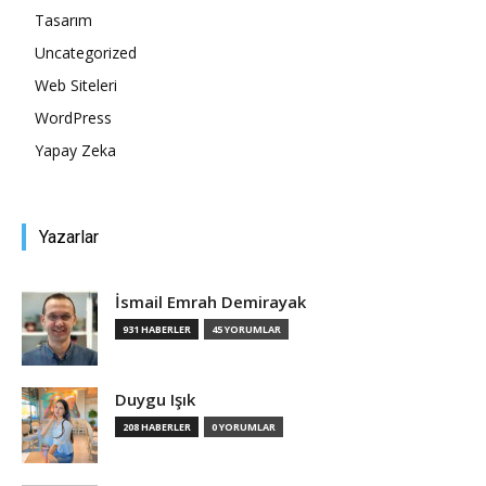
Tasarım
Tasarım,
Uncategorized
Web Siteleri
WordPress
UI/UX
Yapay Zeka
Yazarlar
İsmail Emrah Demirayak
931 HABERLER
45 YORUMLAR
Duygu Işık
208 HABERLER
0 YORUMLAR