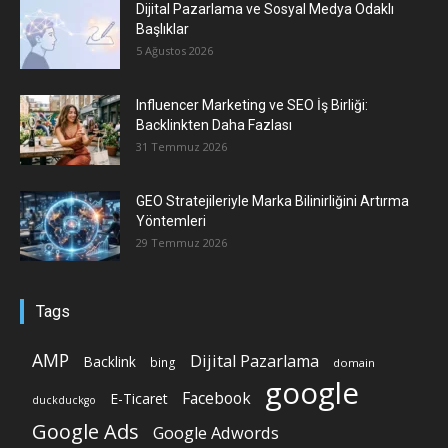
Dijital Pazarlama ve Sosyal Medya Odaklı
Başlıklar
5 Ağustos 2026
Influencer Marketing ve SEO İş Birliği:
Backlinkten Daha Fazlası
31 Temmuz 2026
GEO Stratejileriyle Marka Bilinirliğini Artırma
Yöntemleri
29 Temmuz 2026
Tags
AMP
Dijital Pazarlama
Backlink
bing
domain
google
Facebook
E-Ticaret
duckduckgo
Google Ads
Google Adwords