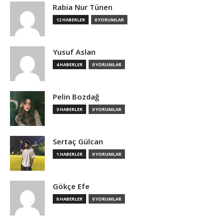
Rabia Nur Tünen
12 HABERLER
0 YORUMLAR
Yusuf Aslan
4 HABERLER
0 YORUMLAR
Pelin Bozdağ
3 HABERLER
0 YORUMLAR
Sertaç Gülcan
1 HABERLER
0 YORUMLAR
Gökçe Efe
0 HABERLER
0 YORUMLAR