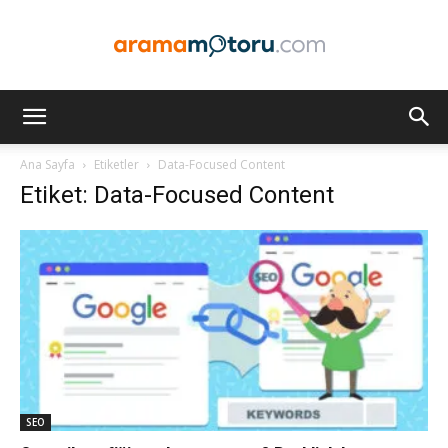
Arama
Ana Sayfa
Etiketler
Data-Focused Content
Etiket: Data-Focused Content
Motoru
Optimizasyonu
ve
SEO