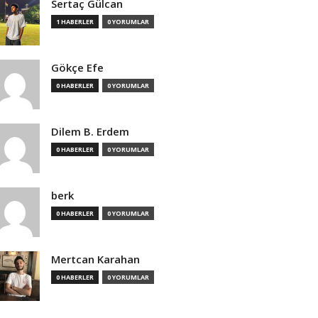
Sertaç Gülcan
1 HABERLER
0 YORUMLAR
Gökçe Efe
0 HABERLER
0 YORUMLAR
Dilem B. Erdem
0 HABERLER
0 YORUMLAR
berk
0 HABERLER
0 YORUMLAR
Mertcan Karahan
0 HABERLER
0 YORUMLAR