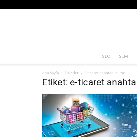
SEO
SEM
Ana Sayfa
Etiketler
E-ticaret anahtar kelime
Etiket: e-ticaret anahta