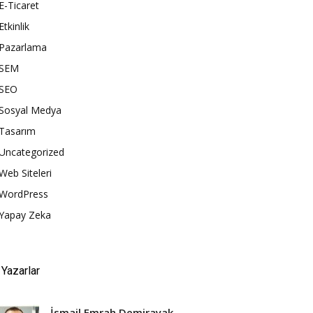
E-Ticaret
Etkinlik
Pazarlama
SEM
SEO
Sosyal Medya
Tasarım
Uncategorized
Web Siteleri
WordPress
Yapay Zeka
Yazarlar
İsmail Emrah Demirayak