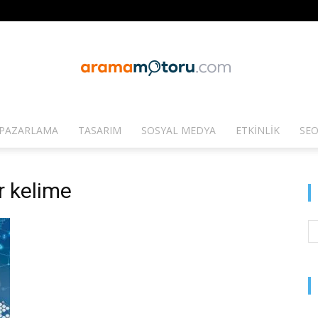
PAZARLAMA
TASARIM
SOSYAL MEDYA
ETKINLIK
SEO
Arama
r kelime
Motoru