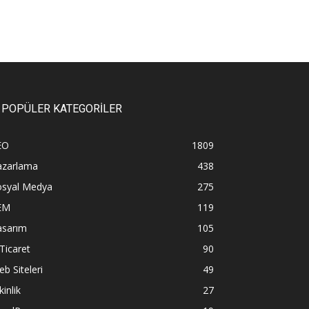
POPÜLER KATEGORİLER
EO
1809
azarlama
438
osyal Medya
275
EM
119
asarım
105
Ticaret
90
b Siteleri
49
kinlik
27