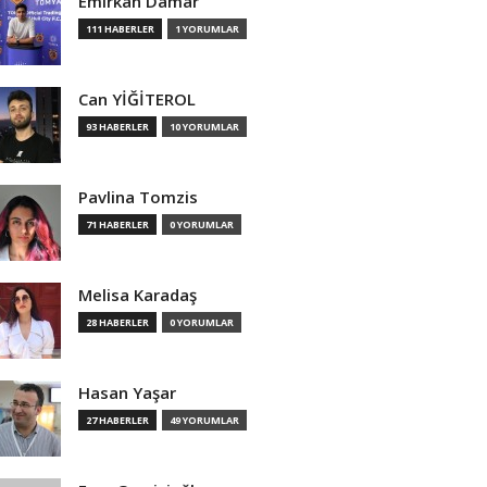
Emirkan Damar
111 HABERLER
1 YORUMLAR
Can YİĞİTEROL
93 HABERLER
10 YORUMLAR
Pavlina Tomzis
71 HABERLER
0 YORUMLAR
Melisa Karadaş
28 HABERLER
0 YORUMLAR
Hasan Yaşar
27 HABERLER
49 YORUMLAR