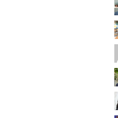
SEO,
SEM,
ASO,