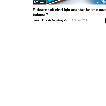
E-Ticaret
E-ticaret siteleri için anahtar kelime nası
bulunur?
İsmail Emrah Demirayak
-
13 Nisan 2022