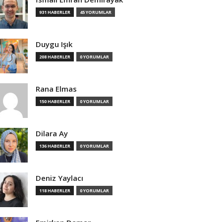
931 HABERLER
45 YORUMLAR
Duygu Işık
208 HABERLER
0 YORUMLAR
Rana Elmas
150 HABERLER
0 YORUMLAR
Dilara Ay
136 HABERLER
0 YORUMLAR
Deniz Yaylacı
118 HABERLER
0 YORUMLAR