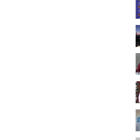
Tasarım,
UI/UX