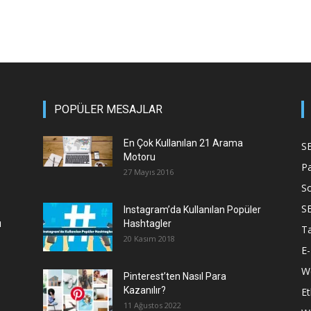
POPÜLER MESAJLAR
En Çok Kullanılan 21 Arama
S
Motoru
P
27 Mayıs 2016
S
S
Instagram’da Kullanılan Popüler
ı
Hashtagler
T
20 Kasım 2018
E-
We
Pinterest’ten Nasıl Para
Kazanılır?
Et
11 Ağustos 2022