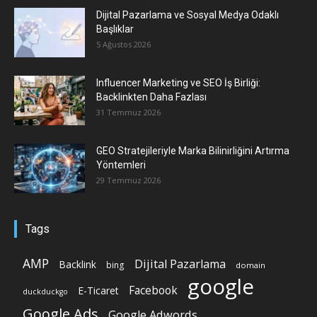
Dijital Pazarlama ve Sosyal Medya Odaklı
Başlıklar
5 Ağustos 2026
Influencer Marketing ve SEO İş Birliği:
Backlinkten Daha Fazlası
31 Temmuz 2026
GEO Stratejileriyle Marka Bilinirliğini Artırma
Yöntemleri
29 Temmuz 2026
Tags
AMP
Dijital Pazarlama
Backlink
bing
domain
google
Facebook
E-Ticaret
duckduckgo
Google Ads
Google Adwords