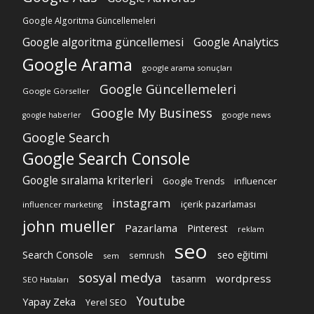
Google Algoritma Güncellemeleri
Google algoritma güncellemesi
Google Analytics
Google Arama
google arama sonuçları
Google Güncellemeleri
Google Görseller
Google My Business
google news
google haberler
Google Search
Google Search Console
Google sıralama kriterleri
Google Trends
influencer
instagram
içerik pazarlaması
influencer marketing
john mueller
Pazarlama
Pinterest
reklam
seo
Search Console
seo eğitimi
semrush
sem
sosyal medya
wordpress
tasarım
SEO Hataları
Youtube
Yapay Zeka
Yerel SEO