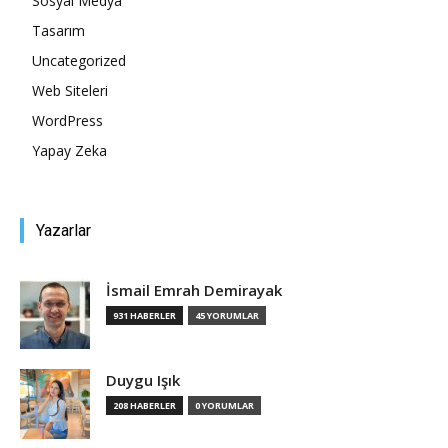
Sosyal Medya
Tasarım
Tasarım,
Uncategorized
Web Siteleri
WordPress
UI/UX
Yapay Zeka
Yazarlar
İsmail Emrah Demirayak
931 HABERLER
45 YORUMLAR
Duygu Işık
208 HABERLER
0 YORUMLAR