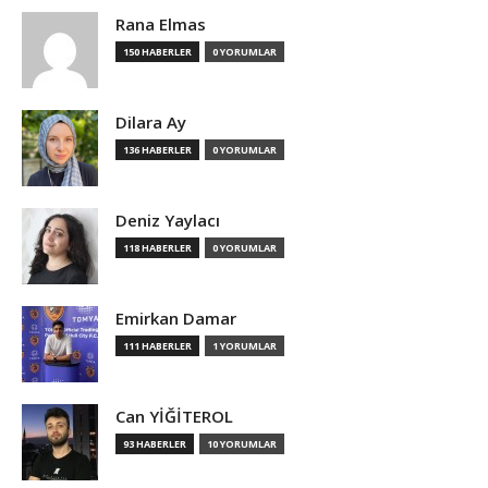
Rana Elmas
150 HABERLER
0 YORUMLAR
Dilara Ay
136 HABERLER
0 YORUMLAR
Deniz Yaylacı
118 HABERLER
0 YORUMLAR
Emirkan Damar
111 HABERLER
1 YORUMLAR
Can YİĞİTEROL
93 HABERLER
10 YORUMLAR