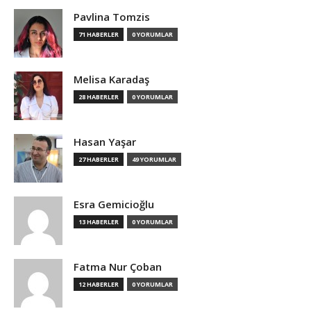
Pavlina Tomzis
71 HABERLER
0 YORUMLAR
Melisa Karadaş
28 HABERLER
0 YORUMLAR
Hasan Yaşar
27 HABERLER
49 YORUMLAR
Esra Gemicioğlu
13 HABERLER
0 YORUMLAR
Fatma Nur Çoban
12 HABERLER
0 YORUMLAR