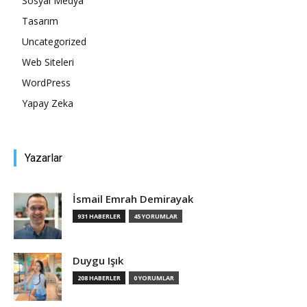
Sosyal Medya
Tasarım
Tasarım,
Uncategorized
Web Siteleri
WordPress
UI/UX
Yapay Zeka
Yazarlar
İsmail Emrah Demirayak
931 HABERLER
45 YORUMLAR
Duygu Işık
208 HABERLER
0 YORUMLAR