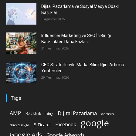
Dijital Pazarlama ve Sosyal Medya Odaklı
Başlıklar
5 Ağustos 2026
Influencer Marketing ve SEO İş Birliği:
Backlinkten Daha Fazlası
31 Temmuz 2026
GEO Stratejileriyle Marka Bilinirliğini Artırma
Yöntemleri
29 Temmuz 2026
Tags
AMP
Dijital Pazarlama
Backlink
bing
domain
google
Facebook
E-Ticaret
duckduckgo
Google Ads
Google Adwords