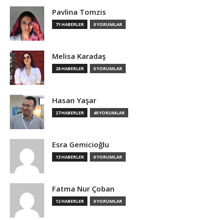
Pavlina Tomzis
71 HABERLER
0 YORUMLAR
Melisa Karadaş
28 HABERLER
0 YORUMLAR
Hasan Yaşar
27 HABERLER
49 YORUMLAR
Esra Gemicioğlu
13 HABERLER
0 YORUMLAR
Fatma Nur Çoban
12 HABERLER
0 YORUMLAR