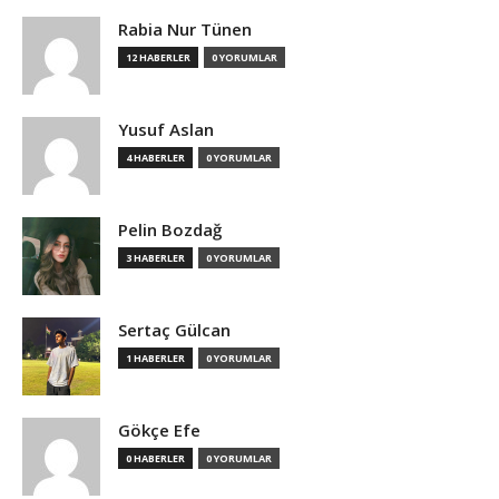
Rabia Nur Tünen
12 HABERLER
0 YORUMLAR
Yusuf Aslan
4 HABERLER
0 YORUMLAR
Pelin Bozdağ
3 HABERLER
0 YORUMLAR
Sertaç Gülcan
1 HABERLER
0 YORUMLAR
Gökçe Efe
0 HABERLER
0 YORUMLAR