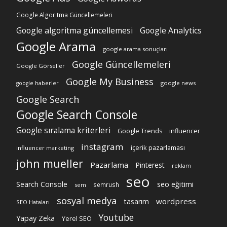
Google Algoritma Güncellemeleri
Google algoritma güncellemesi
Google Analytics
Google Arama
google arama sonuçları
Google Güncellemeleri
Google Görseller
Google My Business
google news
google haberler
Google Search
Google Search Console
Google sıralama kriterleri
Google Trends
influencer
instagram
içerik pazarlaması
influencer marketing
john mueller
Pazarlama
Pinterest
reklam
seo
Search Console
seo eğitimi
semrush
sem
sosyal medya
wordpress
tasarım
SEO Hataları
Youtube
Yapay Zeka
Yerel SEO