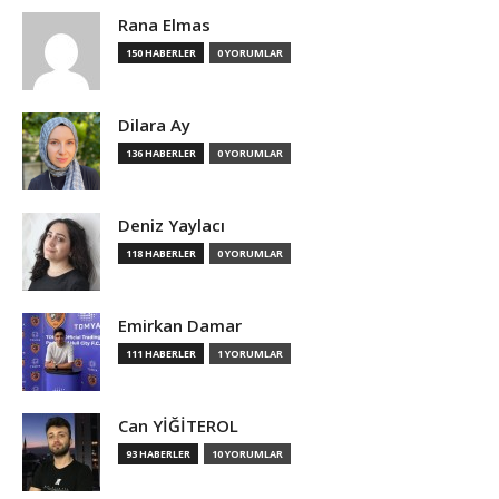
Rana Elmas
150 HABERLER
0 YORUMLAR
Dilara Ay
136 HABERLER
0 YORUMLAR
Deniz Yaylacı
118 HABERLER
0 YORUMLAR
Emirkan Damar
111 HABERLER
1 YORUMLAR
Can YİĞİTEROL
93 HABERLER
10 YORUMLAR