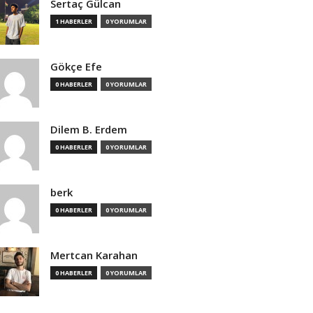
Sertaç Gülcan
1 HABERLER
0 YORUMLAR
Gökçe Efe
0 HABERLER
0 YORUMLAR
Dilem B. Erdem
0 HABERLER
0 YORUMLAR
berk
0 HABERLER
0 YORUMLAR
Mertcan Karahan
0 HABERLER
0 YORUMLAR