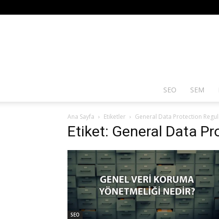
SEO
SEM
Ana Sayfa
Etiketler
General Data Protection Regul
Etiket: General Data Pr
SEO