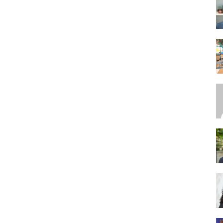
SEO,
SEM,
ASO,