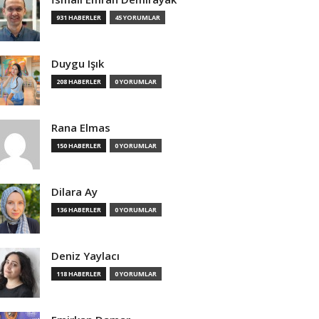
931 HABERLER
45 YORUMLAR
Duygu Işık
208 HABERLER
0 YORUMLAR
Rana Elmas
150 HABERLER
0 YORUMLAR
Dilara Ay
136 HABERLER
0 YORUMLAR
Deniz Yaylacı
118 HABERLER
0 YORUMLAR