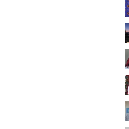
Tasarım,
UI/UX