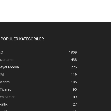
POPÜLER KATEGORİLER
EO
1809
azarlama
438
osyal Medya
275
EM
119
asarım
105
Ticaret
90
b Siteleri
49
kinlik
27