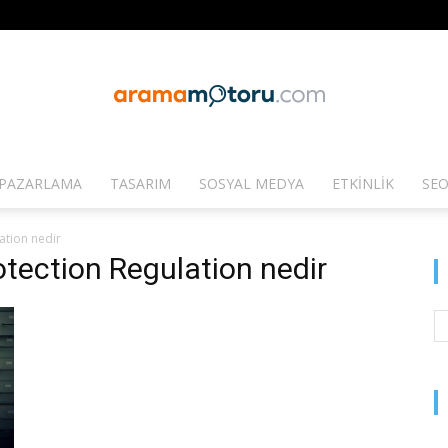
PAZARLAMA
TASARIM
SOSYAL MEDYA
ETKINLIK
SEO
Arama
ation nedir
otection Regulation nedir
Motoru