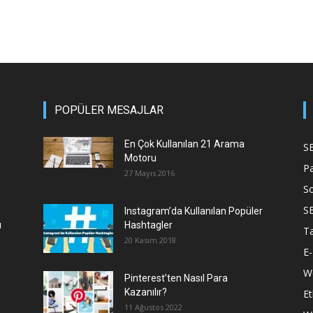
POPÜLER MESAJLAR
En Çok Kullanılan 21 Arama
S
Motoru
P
27 Mayıs 2016
S
S
Instagram’da Kullanılan Popüler
ı
Hashtagler
T
20 Kasım 2018
E-
We
Pinterest’ten Nasıl Para
Kazanılır?
Et
11 Ağustos 2022