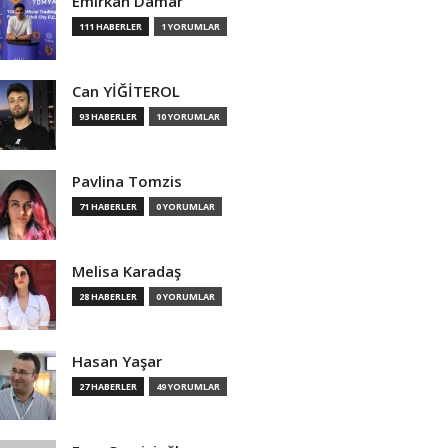
Emirkan Damar
111 HABERLER
1 YORUMLAR
Can YİĞİTEROL
93 HABERLER
10 YORUMLAR
Pavlina Tomzis
71 HABERLER
0 YORUMLAR
Melisa Karadaş
28 HABERLER
0 YORUMLAR
Hasan Yaşar
27 HABERLER
49 YORUMLAR