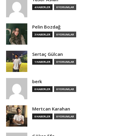
4 HABERLER
0 YORUMLAR
Pelin Bozdağ
3 HABERLER
0 YORUMLAR
Sertaç Gülcan
1 HABERLER
0 YORUMLAR
berk
0 HABERLER
0 YORUMLAR
Mertcan Karahan
0 HABERLER
0 YORUMLAR
Gökçe Efe