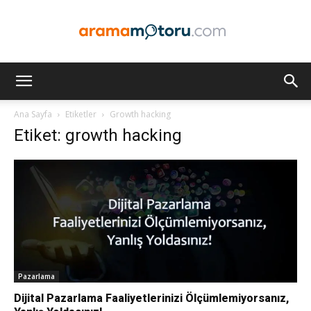
Arama
Ana Sayfa
Etiketler
Growth hacking
Etiket: growth hacking
Motoru
Optimizasyonu
ve
Pazarlama
Dijital Pazarlama Faaliyetlerinizi Ölçümlemiyorsanız,