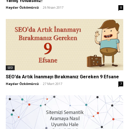
Yanlış Yoldasınız!
Haydar Özkömürcü
-
26 Nisan 2017
0
Pazarlaması
–
SEO,
SEO
SEO’da Artık İnanmayı Bırakmanız Gereken 9 Efsane
Haydar Özkömürcü
-
27 Mart 2017
7
SEM,
ASO,