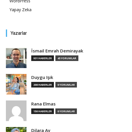
WordPress
Yapay Zeka
Yazarlar
İsmail Emrah Demirayak
931 HABERLER
45 YORUMLAR
Duygu Işık
208 HABERLER
0 YORUMLAR
Rana Elmas
150 HABERLER
0 YORUMLAR
Dilara Ay