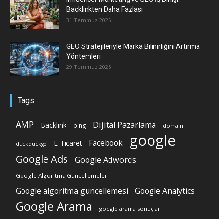
Backlinkten Daha Fazlası
31 Temmuz 2026
GEO Stratejileriyle Marka Bilinirliğini Artırma
Yöntemleri
29 Temmuz 2026
Tags
AMP
Dijital Pazarlama
Backlink
bing
domain
google
Facebook
E-Ticaret
duckduckgo
Google Ads
Google Adwords
Google Algoritma Güncellemeleri
Google algoritma güncellemesi
Google Analytics
Google Arama
google arama sonuçları