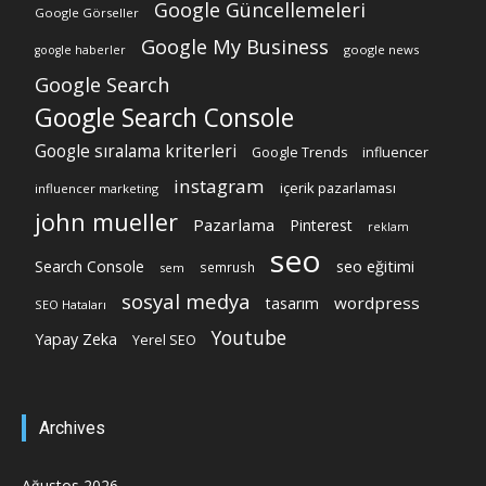
Google Güncellemeleri
Google Görseller
Google My Business
google news
google haberler
Google Search
Google Search Console
Google sıralama kriterleri
Google Trends
influencer
instagram
içerik pazarlaması
influencer marketing
john mueller
Pazarlama
Pinterest
reklam
seo
Search Console
seo eğitimi
semrush
sem
sosyal medya
wordpress
tasarım
SEO Hataları
Youtube
Yapay Zeka
Yerel SEO
Archives
Ağustos 2026