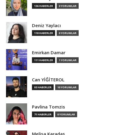
136 HABERLER
0 YORUMLAR
Deniz Yaylacı
118 HABERLER
0 YORUMLAR
Emirkan Damar
111 HABERLER
1 YORUMLAR
Can YİĞİTEROL
93 HABERLER
10 YORUMLAR
Pavlina Tomzis
71 HABERLER
0 YORUMLAR
Melisa Karadaş