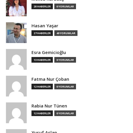
28 HABERLER
0 YORUMLAR
Hasan Yaşar
27 HABERLER
49 YORUMLAR
Esra Gemicioğlu
13 HABERLER
0 YORUMLAR
Fatma Nur Çoban
12 HABERLER
0 YORUMLAR
Rabia Nur Tünen
12 HABERLER
0 YORUMLAR
Yusuf Aslan