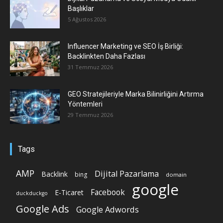
Başlıklar
5 Ağustos 2026
Influencer Marketing ve SEO İş Birliği:
Backlinkten Daha Fazlası
31 Temmuz 2026
GEO Stratejileriyle Marka Bilinirliğini Artırma
Yöntemleri
29 Temmuz 2026
Tags
AMP
Dijital Pazarlama
Backlink
bing
domain
google
Facebook
E-Ticaret
duckduckgo
Google Ads
Google Adwords