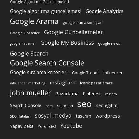
Google Algoritma Güncellemeleri
Google algoritma güncellemesi
Google Analytics
Google Arama
google arama sonuçları
Google Güncellemeleri
Google Görseller
Google My Business
google news
google haberler
Google Search
Google Search Console
Google sıralama kriterleri
Google Trends
influencer
instagram
içerik pazarlaması
influencer marketing
john mueller
Pazarlama
Pinterest
reklam
seo
Search Console
seo eğitimi
semrush
sem
sosyal medya
wordpress
tasarım
SEO Hataları
Youtube
Yapay Zeka
Yerel SEO