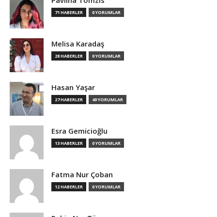
Pavlina Tomzis
71 HABERLER
0 YORUMLAR
Melisa Karadaş
28 HABERLER
0 YORUMLAR
Hasan Yaşar
27 HABERLER
49 YORUMLAR
Esra Gemicioğlu
13 HABERLER
0 YORUMLAR
Fatma Nur Çoban
12 HABERLER
0 YORUMLAR