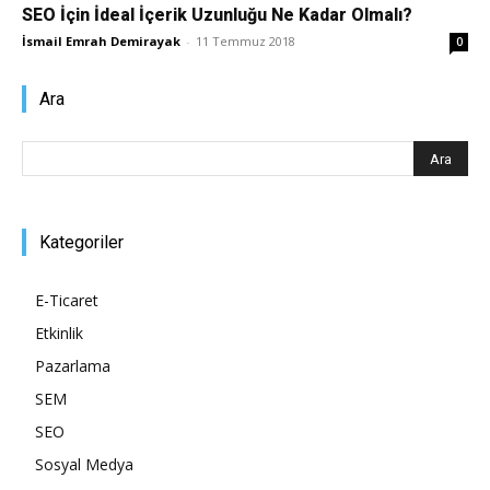
SEO İçin İdeal İçerik Uzunluğu Ne Kadar Olmalı?
Pazarlaması
İsmail Emrah Demirayak
-
11 Temmuz 2018
0
Ara
–
SEO,
Kategoriler
E-Ticaret
Etkinlik
SEM,
Pazarlama
SEM
SEO
ASO,
Sosyal Medya