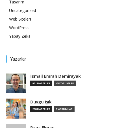
Tasarım
Uncategorized
Tasarım,
Web Siteleri
WordPress
Yapay Zeka
UI/UX
Yazarlar
İsmail Emrah Demirayak
931 HABERLER
45 YORUMLAR
Duygu Işık
208 HABERLER
0 YORUMLAR
Rana Elmas