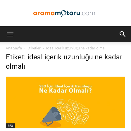
Arama
Ana Sayfa
Etiketler
Ideal içerik uzunluğu ne kadar olmalı
Etiket: ideal içerik uzunluğu ne kadar
Motoru
olmalı
Optimizasyonu
ve
SEO