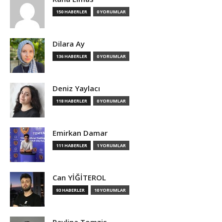
150 HABERLER
0 YORUMLAR
Dilara Ay
136 HABERLER
0 YORUMLAR
Deniz Yaylacı
118 HABERLER
0 YORUMLAR
Emirkan Damar
111 HABERLER
1 YORUMLAR
Can YİĞİTEROL
93 HABERLER
10 YORUMLAR