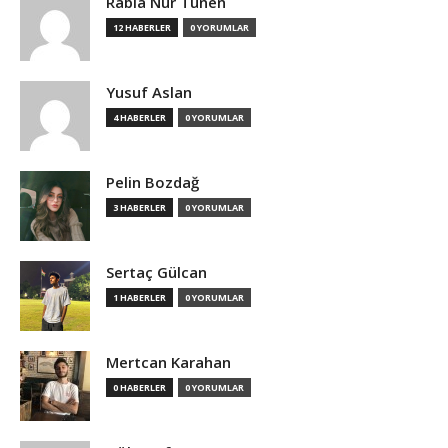
Rabia Nur Tünen
12 HABERLER
0 YORUMLAR
Yusuf Aslan
4 HABERLER
0 YORUMLAR
Pelin Bozdağ
3 HABERLER
0 YORUMLAR
Sertaç Gülcan
1 HABERLER
0 YORUMLAR
Mertcan Karahan
0 HABERLER
0 YORUMLAR