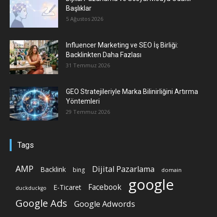
Başlıklar
5 Ağustos 2026
Influencer Marketing ve SEO İş Birliği:
Backlinkten Daha Fazlası
31 Temmuz 2026
GEO Stratejileriyle Marka Bilinirliğini Artırma
Yöntemleri
29 Temmuz 2026
Tags
AMP
Dijital Pazarlama
Backlink
bing
domain
google
Facebook
E-Ticaret
duckduckgo
Google Ads
Google Adwords