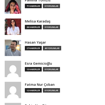
Pavlina Tomzis
71 HABERLER
0 YORUMLAR
Melisa Karadaş
28 HABERLER
0 YORUMLAR
Hasan Yaşar
27 HABERLER
49 YORUMLAR
Esra Gemicioğlu
13 HABERLER
0 YORUMLAR
Fatma Nur Çoban
12 HABERLER
0 YORUMLAR