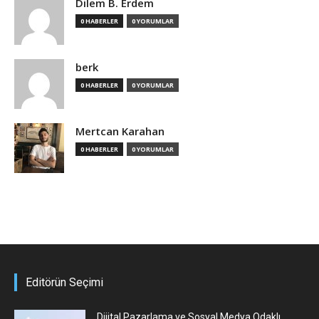
Dilem B. Erdem
0 HABERLER
0 YORUMLAR
berk
0 HABERLER
0 YORUMLAR
Mertcan Karahan
0 HABERLER
0 YORUMLAR
Editörün Seçimi
Dijital Pazarlama ve Sosyal Medya Odaklı