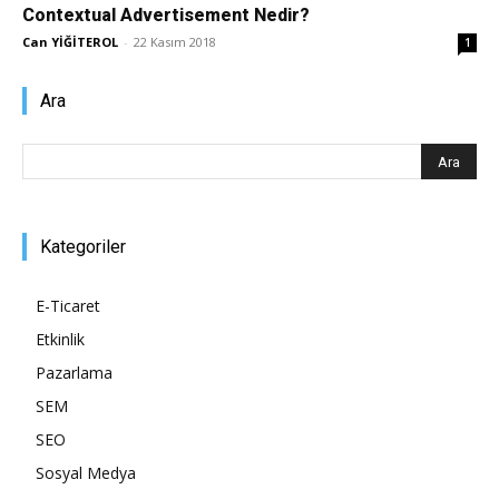
Contextual Advertisement Nedir?
Pazarlaması
Can YİĞİTEROL
-
22 Kasım 2018
1
Ara
–
SEO,
Kategoriler
E-Ticaret
Etkinlik
SEM,
Pazarlama
SEM
SEO
ASO,
Sosyal Medya