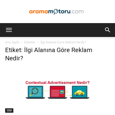
Arama
Ana Sayfa
Etiketler
İlgi Alanına Göre Reklam Nedir?
Etiket: İlgi Alanına Göre Reklam
Motoru
Nedir?
Optimizasyonu
ve
SEM