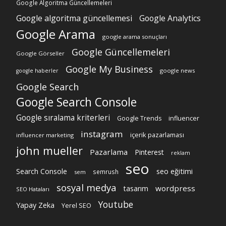
Google Algoritma Güncellemeleri
Google algoritma güncellemesi
Google Analytics
Google Arama
google arama sonuçları
Google Güncellemeleri
Google Görseller
Google My Business
google news
google haberler
Google Search
Google Search Console
Google sıralama kriterleri
Google Trends
influencer
instagram
içerik pazarlaması
influencer marketing
john mueller
Pazarlama
Pinterest
reklam
seo
Search Console
seo eğitimi
semrush
sem
sosyal medya
wordpress
tasarım
SEO Hataları
Youtube
Yapay Zeka
Yerel SEO