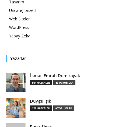
Tasarım
Uncategorized
Tasarım,
Web Siteleri
WordPress
Yapay Zeka
UI/UX
Yazarlar
İsmail Emrah Demirayak
931 HABERLER
45 YORUMLAR
Duygu Işık
208 HABERLER
0 YORUMLAR
Rana Elmas