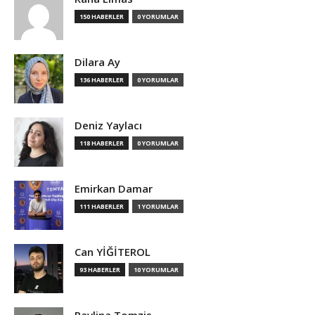
150 HABERLER
0 YORUMLAR
Dilara Ay
136 HABERLER
0 YORUMLAR
Deniz Yaylacı
118 HABERLER
0 YORUMLAR
Emirkan Damar
111 HABERLER
1 YORUMLAR
Can YİĞİTEROL
93 HABERLER
10 YORUMLAR