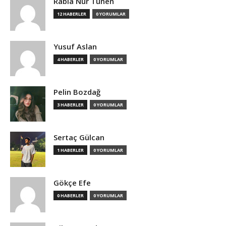
Rabia Nur Tünen
12 HABERLER
0 YORUMLAR
Yusuf Aslan
4 HABERLER
0 YORUMLAR
Pelin Bozdağ
3 HABERLER
0 YORUMLAR
Sertaç Gülcan
1 HABERLER
0 YORUMLAR
Gökçe Efe
0 HABERLER
0 YORUMLAR