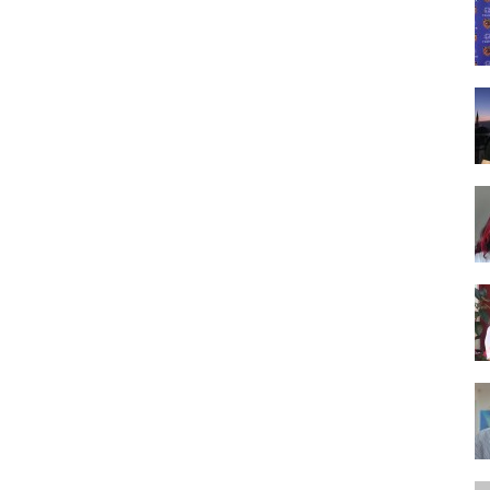
Tasarım,
UI/UX