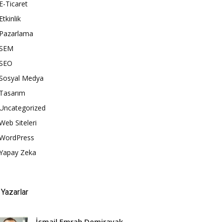
E-Ticaret
Etkinlik
Pazarlama
SEM
SEO
Sosyal Medya
Tasarım
Uncategorized
Web Siteleri
WordPress
Yapay Zeka
Yazarlar
İsmail Emrah Demirayak