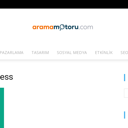
PAZARLAMA
TASARIM
SOSYAL MEDYA
ETKINLIK
SEO
Arama
ress
Motoru