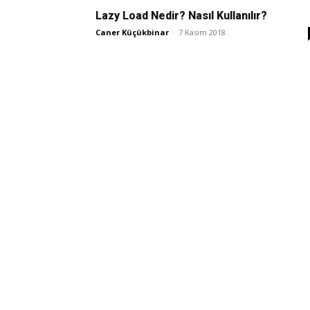
Lazy Load Nedir? Nasıl Kullanılır?
Caner Küçükbinar
-
7 Kasım 2018