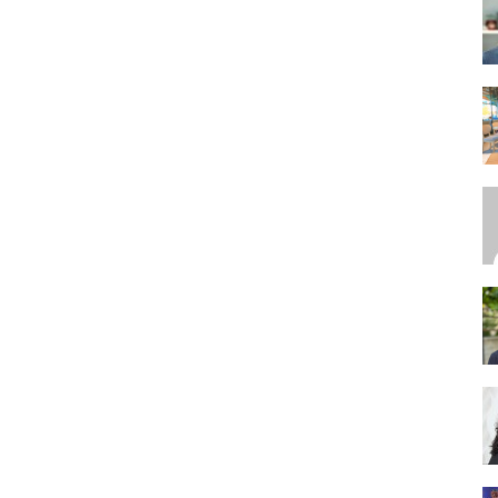
SEO,
SEM,
ASO,