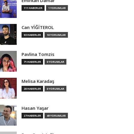
Emirkan Damar
111 HABERLER
1 YORUMLAR
Can YİĞİTEROL
93 HABERLER
10 YORUMLAR
Pavlina Tomzis
71 HABERLER
0 YORUMLAR
Melisa Karadaş
28 HABERLER
0 YORUMLAR
Hasan Yaşar
27 HABERLER
49 YORUMLAR