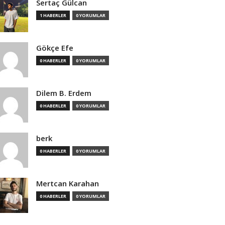
Sertaç Gülcan
1 HABERLER
0 YORUMLAR
Gökçe Efe
0 HABERLER
0 YORUMLAR
Dilem B. Erdem
0 HABERLER
0 YORUMLAR
berk
0 HABERLER
0 YORUMLAR
Mertcan Karahan
0 HABERLER
0 YORUMLAR