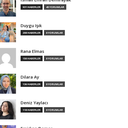
931 HABERLER
45 YORUMLAR
Duygu Işık
208 HABERLER
0 YORUMLAR
Rana Elmas
150 HABERLER
0 YORUMLAR
Dilara Ay
136 HABERLER
0 YORUMLAR
Deniz Yaylacı
118 HABERLER
0 YORUMLAR