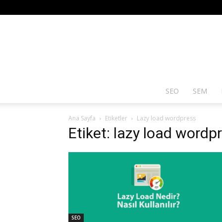
SEO
SEM
Ana Sayfa
Etiketler
Lazy load wordpress
Etiket: lazy load wordp
SEO