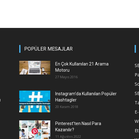
POPÜLER MESAJLAR
En Çok Kullanılan 21 Arama
S
Motoru
P
27 Mayıs 2016
S
S
Instagram’da Kullanılan Popüler
ı
Hashtagler
T
20 Kasım 2018
E-
We
Pinterest’ten Nasıl Para
Kazanılır?
Et
11 Ağustos 2022