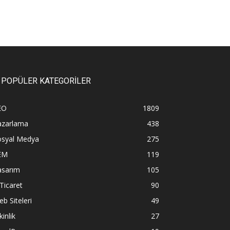
POPÜLER KATEGORİLER
EO
1809
azarlama
438
osyal Medya
275
EM
119
asarım
105
Ticaret
90
b Siteleri
49
kinlik
27