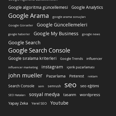
Google algoritma güncellemesi
Google Analytics
Google Arama
google arama sonuçları
Google Güncellemeleri
Google Görseller
Google My Business
google news
google haberler
Google Search
Google Search Console
Google sıralama kriterleri
Google Trends
influencer
instagram
içerik pazarlaması
influencer marketing
john mueller
Pazarlama
Pinterest
reklam
seo
Search Console
seo eğitimi
semrush
sem
sosyal medya
wordpress
tasarım
SEO Hataları
Youtube
Yapay Zeka
Yerel SEO