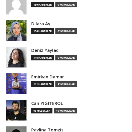
150 HABERLER
0 YORUMLAR
Dilara Ay
136 HABERLER
0 YORUMLAR
Deniz Yaylacı
118 HABERLER
0 YORUMLAR
Emirkan Damar
111 HABERLER
1 YORUMLAR
Can YİĞİTEROL
93 HABERLER
10 YORUMLAR
Pavlina Tomzis