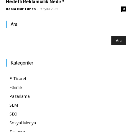
Hedefli Reklamcılık Nedir?
Rabia Nur Tünen
-
9 Eylül 2025
0
Pazarlaması
Ara
–
Kategoriler
SEO,
E-Ticaret
Etkinlik
SEM,
Pazarlama
SEM
SEO
ASO,
Sosyal Medya
Tasarım