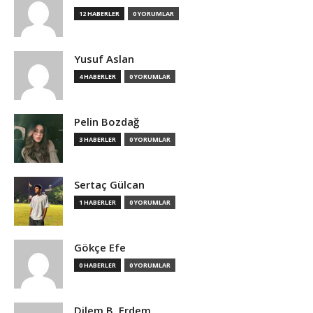
12 HABERLER
0 YORUMLAR
Yusuf Aslan
4 HABERLER
0 YORUMLAR
Pelin Bozdağ
3 HABERLER
0 YORUMLAR
Sertaç Gülcan
1 HABERLER
0 YORUMLAR
Gökçe Efe
0 HABERLER
0 YORUMLAR
Dilem B. Erdem