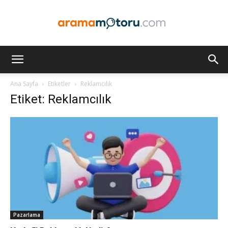
Arama
Ana Sayfa
Etiketler
Reklamcılık
Etiket: Reklamcılık
Motoru
Optimizasyonu
ve
Pazarlama