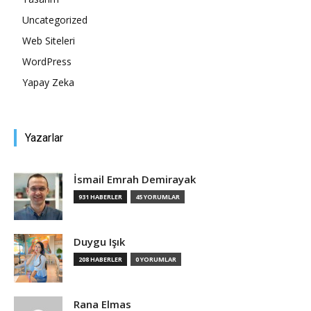
Uncategorized
Tasarım,
Web Siteleri
WordPress
Yapay Zeka
UI/UX
Yazarlar
İsmail Emrah Demirayak
931 HABERLER
45 YORUMLAR
Duygu Işık
208 HABERLER
0 YORUMLAR
Rana Elmas