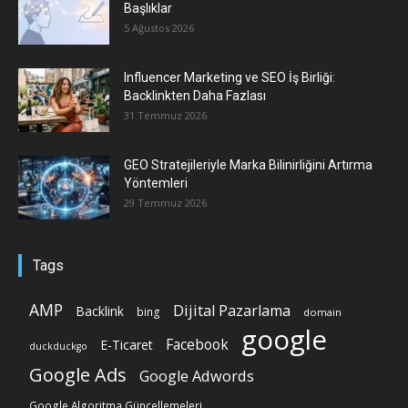
Başlıklar
5 Ağustos 2026
Influencer Marketing ve SEO İş Birliği:
Backlinkten Daha Fazlası
31 Temmuz 2026
GEO Stratejileriyle Marka Bilinirliğini Artırma
Yöntemleri
29 Temmuz 2026
Tags
AMP
Dijital Pazarlama
Backlink
bing
domain
google
Facebook
E-Ticaret
duckduckgo
Google Ads
Google Adwords
Google Algoritma Güncellemeleri