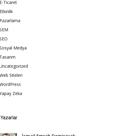
E-Ticaret
Etkinlik
Pazarlama
SEM
SEO
Sosyal Medya
Tasarım
Uncategorized
Web Siteleri
WordPress
Yapay Zeka
Yazarlar
İsmail Emrah Demirayak