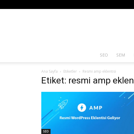
SEO
SEM
Ana Sayfa
Etiketler
Resmi amp eklentisi
Etiket: resmi amp eklen
SEO