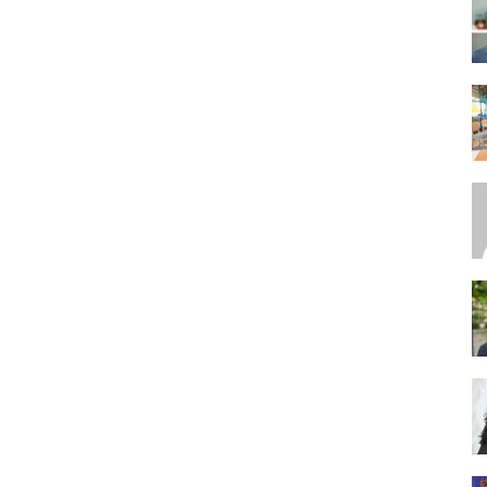
SEO,
SEM,
ASO,