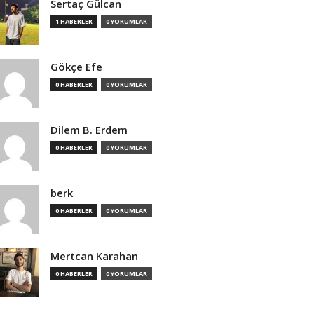
Sertaç Gülcan
1 HABERLER
0 YORUMLAR
Gökçe Efe
0 HABERLER
0 YORUMLAR
Dilem B. Erdem
0 HABERLER
0 YORUMLAR
berk
0 HABERLER
0 YORUMLAR
Mertcan Karahan
0 HABERLER
0 YORUMLAR