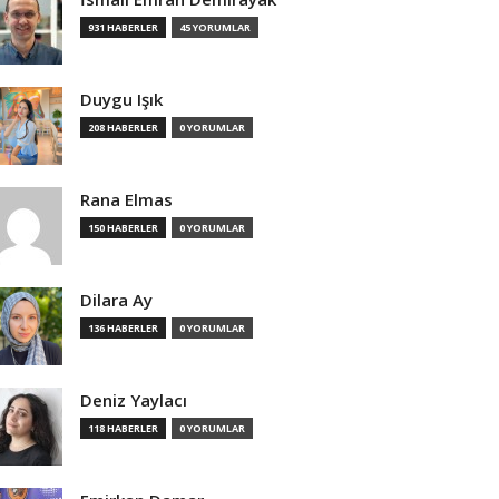
931 HABERLER
45 YORUMLAR
Duygu Işık
208 HABERLER
0 YORUMLAR
Rana Elmas
150 HABERLER
0 YORUMLAR
Dilara Ay
136 HABERLER
0 YORUMLAR
Deniz Yaylacı
118 HABERLER
0 YORUMLAR