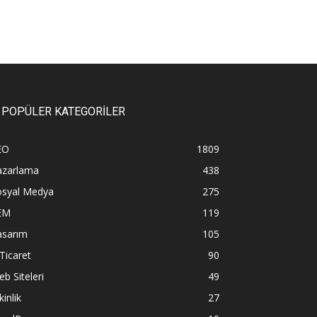
POPÜLER KATEGORİLER
EO
1809
azarlama
438
osyal Medya
275
EM
119
asarım
105
Ticaret
90
b Siteleri
49
kinlik
27