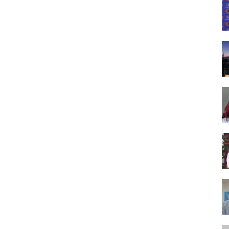
Tasarım,
UI/UX