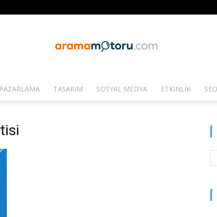
PAZARLAMA
TASARIM
SOSYAL MEDYA
ETKINLIK
SEO
Arama
tisi
Motoru