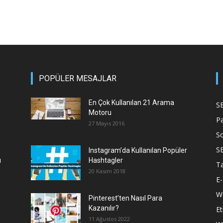
POPÜLER MESAJLAR
En Çok Kullanılan 21 Arama
S
Motoru
P
27 Mayıs 2016
S
S
Instagram’da Kullanılan Popüler
ı
Hashtagler
T
20 Kasım 2018
E-
We
Pinterest’ten Nasıl Para
Kazanılır?
Et
11 Ağustos 2022