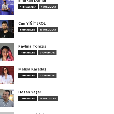
Emirkan Damar
111 HABERLER
1 YORUMLAR
Can YİĞİTEROL
93 HABERLER
10 YORUMLAR
Pavlina Tomzis
71 HABERLER
0 YORUMLAR
Melisa Karadaş
28 HABERLER
0 YORUMLAR
Hasan Yaşar
27 HABERLER
49 YORUMLAR