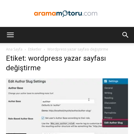
Arama
Ana Sayfa
Etiketler
Wordpress yazar sayfası değiştirme
Etiket: wordpress yazar sayfası
Motoru
değiştirme
Optimizasyonu
ve