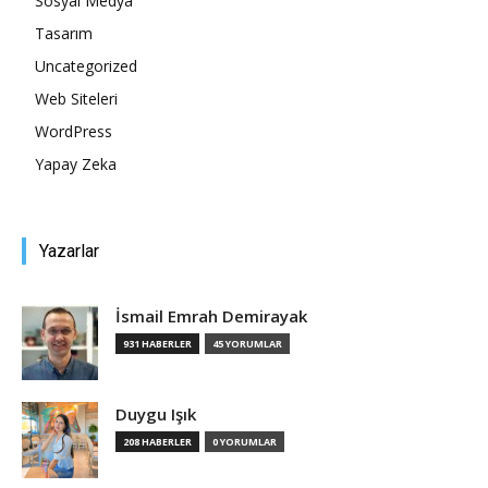
Sosyal Medya
Tasarım
Tasarım,
Uncategorized
Web Siteleri
WordPress
UI/UX
Yapay Zeka
Yazarlar
İsmail Emrah Demirayak
931 HABERLER
45 YORUMLAR
Duygu Işık
208 HABERLER
0 YORUMLAR