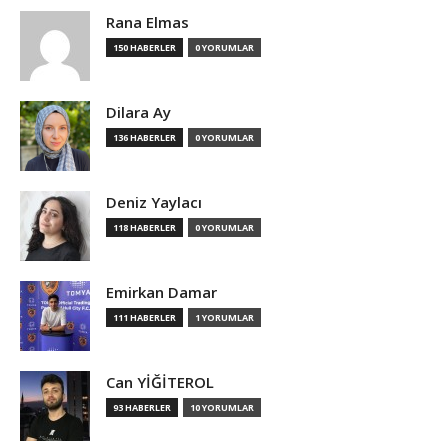
Rana Elmas
150 HABERLER
0 YORUMLAR
Dilara Ay
136 HABERLER
0 YORUMLAR
Deniz Yaylacı
118 HABERLER
0 YORUMLAR
Emirkan Damar
111 HABERLER
1 YORUMLAR
Can YİĞİTEROL
93 HABERLER
10 YORUMLAR