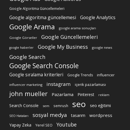
Google Algoritma Güncellemeleri
Google algoritma güncellemesi
Google Analytics
Google Arama
google arama sonuçları
Google Güncellemeleri
Google Görseller
Google My Business
google news
google haberler
Google Search
Google Search Console
Google sıralama kriterleri
Google Trends
influencer
instagram
içerik pazarlaması
influencer marketing
john mueller
Pazarlama
Pinterest
reklam
seo
Search Console
seo eğitimi
semrush
sem
sosyal medya
wordpress
tasarım
SEO Hataları
Youtube
Yapay Zeka
Yerel SEO