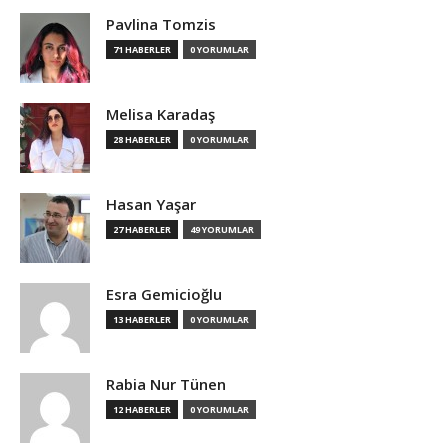
Pavlina Tomzis
71 HABERLER
0 YORUMLAR
Melisa Karadaş
28 HABERLER
0 YORUMLAR
Hasan Yaşar
27 HABERLER
49 YORUMLAR
Esra Gemicioğlu
13 HABERLER
0 YORUMLAR
Rabia Nur Tünen
12 HABERLER
0 YORUMLAR