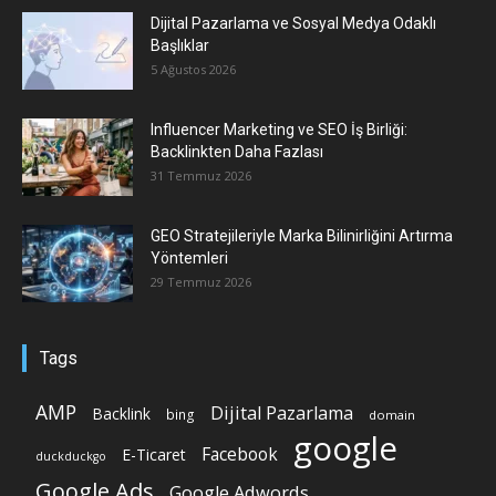
Dijital Pazarlama ve Sosyal Medya Odaklı
Başlıklar
5 Ağustos 2026
Influencer Marketing ve SEO İş Birliği:
Backlinkten Daha Fazlası
31 Temmuz 2026
GEO Stratejileriyle Marka Bilinirliğini Artırma
Yöntemleri
29 Temmuz 2026
Tags
AMP
Dijital Pazarlama
Backlink
bing
domain
google
Facebook
E-Ticaret
duckduckgo
Google Ads
Google Adwords