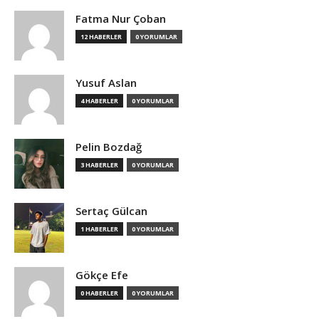
Fatma Nur Çoban
12 HABERLER
0 YORUMLAR
Yusuf Aslan
4 HABERLER
0 YORUMLAR
Pelin Bozdağ
3 HABERLER
0 YORUMLAR
Sertaç Gülcan
1 HABERLER
0 YORUMLAR
Gökçe Efe
0 HABERLER
0 YORUMLAR