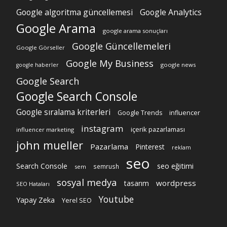
Google algoritma güncellemesi
Google Analytics
Google Arama
google arama sonuçları
Google Güncellemeleri
Google Görseller
Google My Business
google news
google haberler
Google Search
Google Search Console
Google sıralama kriterleri
Google Trends
influencer
instagram
içerik pazarlaması
influencer marketing
john mueller
Pazarlama
Pinterest
reklam
seo
Search Console
seo eğitimi
semrush
sem
sosyal medya
wordpress
tasarım
SEO Hataları
Youtube
Yapay Zeka
Yerel SEO