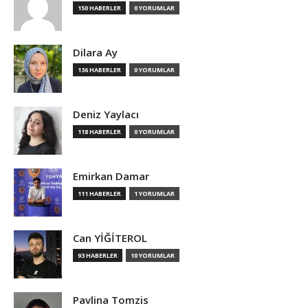
150 HABERLER
0 YORUMLAR
Dilara Ay
136 HABERLER
0 YORUMLAR
Deniz Yaylacı
118 HABERLER
0 YORUMLAR
Emirkan Damar
111 HABERLER
1 YORUMLAR
Can YİĞİTEROL
93 HABERLER
10 YORUMLAR
Pavlina Tomzis