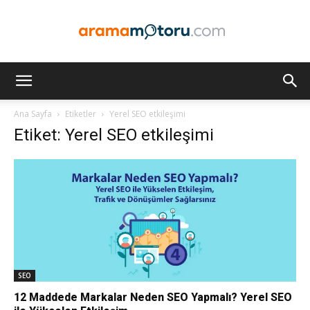
Arama
Ana Sayfa
Etiketler
Yerel SEO etkileşimi
Etiket: Yerel SEO etkileşimi
Motoru
Optimizasyonu
ve
SEO
12 Maddede Markalar Neden SEO Yapmalı? Yerel SEO