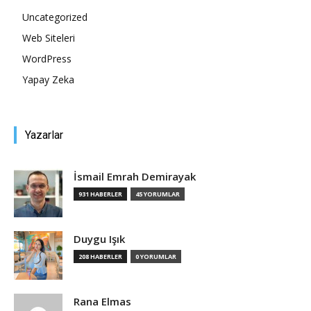
Uncategorized
Tasarım,
Web Siteleri
WordPress
Yapay Zeka
UI/UX
Yazarlar
İsmail Emrah Demirayak
931 HABERLER
45 YORUMLAR
Duygu Işık
208 HABERLER
0 YORUMLAR
Rana Elmas