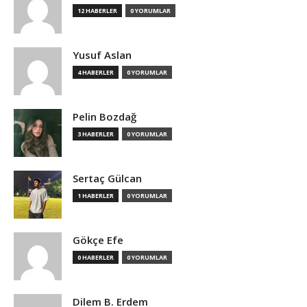
12 HABERLER
0 YORUMLAR
Yusuf Aslan
4 HABERLER
0 YORUMLAR
Pelin Bozdağ
3 HABERLER
0 YORUMLAR
Sertaç Gülcan
1 HABERLER
0 YORUMLAR
Gökçe Efe
0 HABERLER
0 YORUMLAR
Dilem B. Erdem