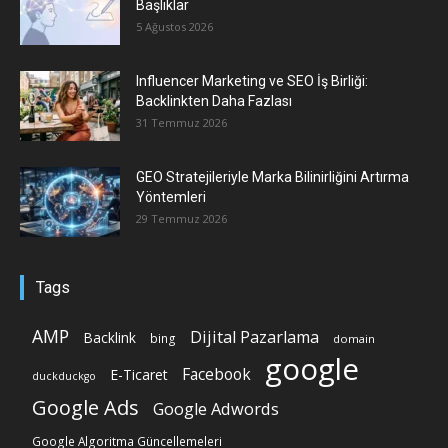
Başlıklar
5 Ağustos 2026
Influencer Marketing ve SEO İş Birliği:
Backlinkten Daha Fazlası
31 Temmuz 2026
GEO Stratejileriyle Marka Bilinirliğini Artırma
Yöntemleri
29 Temmuz 2026
Tags
AMP
Dijital Pazarlama
Backlink
bing
domain
google
Facebook
E-Ticaret
duckduckgo
Google Ads
Google Adwords
Google Algoritma Güncellemeleri