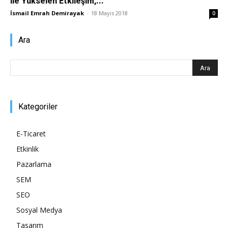
ile Yükselen Etkileşim,...
İsmail Emrah Demirayak
-
18 Mayıs 2018
0
Pazarlaması
Ara
–
Kategoriler
SEO,
E-Ticaret
Etkinlik
SEM,
Pazarlama
SEM
SEO
ASO,
Sosyal Medya
Tasarım