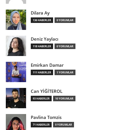
Dilara Ay
136 HABERLER
0 YORUMLAR
Deniz Yaylacı
118 HABERLER
0 YORUMLAR
Emirkan Damar
111 HABERLER
1 YORUMLAR
Can YİĞİTEROL
93 HABERLER
10 YORUMLAR
Pavlina Tomzis
71 HABERLER
0 YORUMLAR