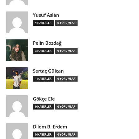
Yusuf Aslan
4 HABERLER
0 YORUMLAR
Pelin Bozdağ
3 HABERLER
0 YORUMLAR
Sertaç Gülcan
1 HABERLER
0 YORUMLAR
Gökçe Efe
0 HABERLER
0 YORUMLAR
Dilem B. Erdem
0 HABERLER
0 YORUMLAR