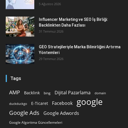
5 Ağustos 2026
Influencer Marketing ve SEO İş Birliği:
Backlinkten Daha Fazlası
31 Temmuz 2026
GEO Stratejileriyle Marka Bilinirliğini Artırma
Yöntemleri
29 Temmuz 2026
Tags
AMP
Dijital Pazarlama
Backlink
bing
domain
google
Facebook
E-Ticaret
duckduckgo
Google Ads
Google Adwords
Google Algoritma Güncellemeleri