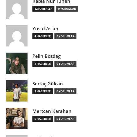
Rabia Nur Tünen
12 HABERLER
0 YORUMLAR
Yusuf Aslan
4 HABERLER
0 YORUMLAR
Pelin Bozdağ
3 HABERLER
0 YORUMLAR
Sertaç Gülcan
1 HABERLER
0 YORUMLAR
Mertcan Karahan
0 HABERLER
0 YORUMLAR