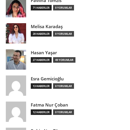
Pavlina Tomzis
71 HABERLER
0 YORUMLAR
Melisa Karadaş
28 HABERLER
0 YORUMLAR
Hasan Yaşar
27 HABERLER
49 YORUMLAR
Esra Gemicioğlu
13 HABERLER
0 YORUMLAR
Fatma Nur Çoban
12 HABERLER
0 YORUMLAR