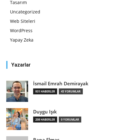
Tasarım
Uncategorized
Web Siteleri
WordPress
Yapay Zeka
Yazarlar
İsmail Emrah Demirayak
931 HABERLER
45 YORUMLAR
Duygu Işık
208 HABERLER
0 YORUMLAR
Rana Elmas