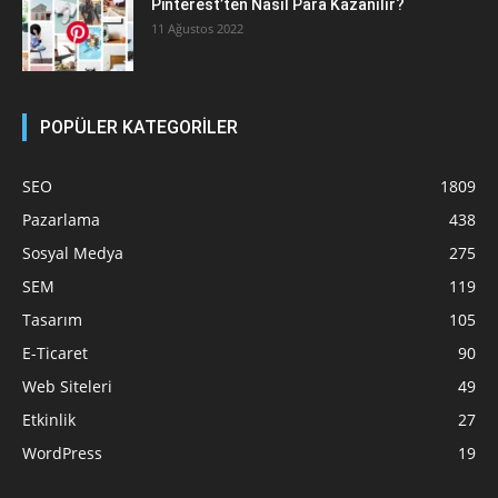
Pinterest’ten Nasıl Para Kazanılır?
11 Ağustos 2022
POPÜLER KATEGORİLER
SEO
1809
Pazarlama
438
Sosyal Medya
275
SEM
119
Tasarım
105
E-Ticaret
90
Web Siteleri
49
Etkinlik
27
WordPress
19