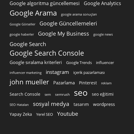
Google algoritma güncellemesi
Google Analytics
Google Arama
google arama sonuçları
Google Güncellemeleri
Google Görseller
Google My Business
google news
google haberler
Google Search
Google Search Console
Google sıralama kriterleri
Google Trends
influencer
instagram
içerik pazarlaması
influencer marketing
john mueller
Pazarlama
Pinterest
reklam
seo
Search Console
seo eğitimi
semrush
sem
sosyal medya
wordpress
tasarım
SEO Hataları
Youtube
Yapay Zeka
Yerel SEO