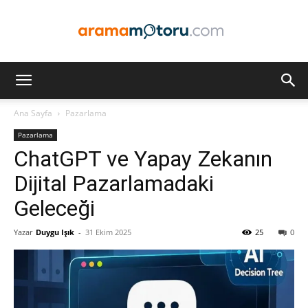
Arama
Ana Sayfa
Pazarlama
Pazarlama
Motoru
ChatGPT ve Yapay Zekanın
Dijital Pazarlamadaki
Geleceği
Optimizasyonu
Yazar
Duygu Işık
-
31 Ekim 2025
25
0
ve